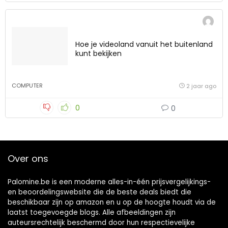
Hoe je videoland vanuit het buitenland
kunt bekijken
COMPUTER
2 jaar ago
0
0
Over ons
Palomine.be is een moderne alles-in-één prijsvergelijkings-
en beoordelingswebsite die de beste deals biedt die
beschikbaar zijn op amazon en u op de hoogte houdt via de
laatst toegevoegde blogs. Alle afbeeldingen zijn
auteursrechtelijk beschermd door hun respectievelijke