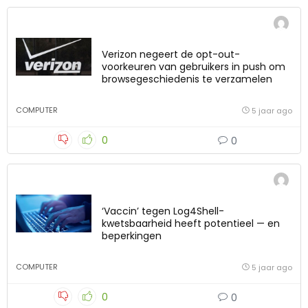
Verizon negeert de opt-out-
voorkeuren van gebruikers in push om
browsegeschiedenis te verzamelen
COMPUTER
5 jaar ago
0
0
‘Vaccin’ tegen Log4Shell-
kwetsbaarheid heeft potentieel — en
beperkingen
COMPUTER
5 jaar ago
0
0