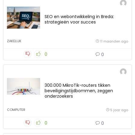
SEO en webontwikkeling in Breda:
strategieën voor succes
ZAKELIJK
11 maanden ago
0
0
300.000 MikroTik-routers tikken
beveiligingstijdbommen, zeggen
onderzoekers
COMPUTER
5 jaar ago
0
0