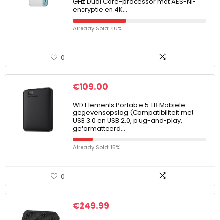
GHz Dual Core-processor met AES-NI-
encryptie en 4K…
Already Sold: 40%
0
€
109.00
WD Elements Portable 5 TB Mobiele
gegevensopslag (Compatibiliteit met
USB 3.0 en USB 2.0, plug-and-play,
geformatteerd…
Already Sold: 15%
0
€
249.99