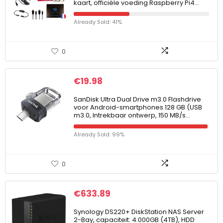
kaart, officiële voeding Raspberry Pi4…
Already Sold: 41%
0
€
19.98
SanDisk Ultra Dual Drive m3.0 Flashdrive
voor Android-smartphones 128 GB (USB
m3.0, Intrekbaar ontwerp, 150 MB/s…
Already Sold: 99%
0
€
633.89
Synology DS220+ DiskStation NAS Server
2-Bay, capaciteit: 4.000GB (4TB), HDD