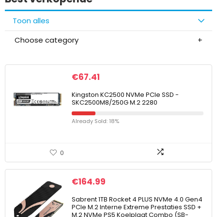
Toon alles
Choose category
€
67.41
Kingston KC2500 NVMe PCIe SSD -
SKC2500M8/250G M.2 2280
Already Sold: 18%
0
€
164.99
Sabrent 1TB Rocket 4 PLUS NVMe 4.0 Gen4
PCIe M.2 Interne Extreme Prestaties SSD +
M.2 NVMe PS5 Koelplaat Combo (SB-