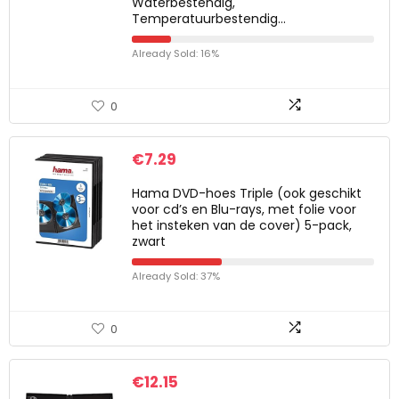
Waterbestendig,
Temperatuurbestendig…
Already Sold: 16%
0
€
7.29
Hama DVD-hoes Triple (ook geschikt
voor cd’s en Blu-rays, met folie voor
het insteken van de cover) 5-pack,
zwart
Already Sold: 37%
0
€
12.15