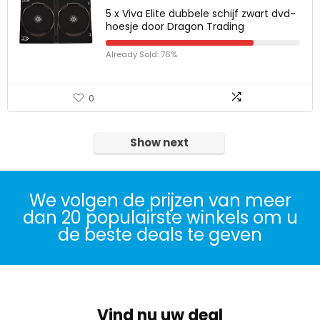
5 x Viva Elite dubbele schijf zwart dvd-
hoesje door Dragon Trading
Already Sold: 76%
0
Show next
We volgen de prijzen van meer
dan 20 populairste winkels om u
de beste deals te geven
Vind nu uw deal