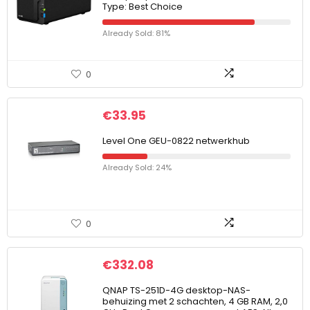
Type: Best Choice
Already Sold: 81%
0
€
33.95
Level One GEU-0822 netwerkhub
Already Sold: 24%
0
€
332.08
QNAP TS-251D-4G desktop-NAS-
behuizing met 2 schachten, 4 GB RAM, 2,0