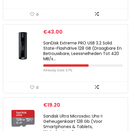
0
€
43.00
SanDisk Extreme PRO USB 3.2 Solid
State-Flashdrive 128 GB (Draagbare En
Betrouwbare, Leessnelheden Tot 420
MB/s…
Already Sold: 57%
0
€
19.20
Sandisk Ultra Microsdxc Uhs-I
Geheugenkaart 128 Gb (Voor
Smartphones & Tablets,