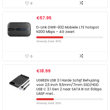
0
€
57.95
D-Link DWR-932 Mobiele LTE hotspot
N300 Mbps – 4G zwart
Already Sold: 40%
0
€
18.99
UGREEN USB 3.1 Harde Schijf Behuizing
voor 2,5 Inch 9,5mm/7mm SSD/HDD
USB C 3.1 Gen 2 naar SATA III tot 6Gbps
UASP met…
Already Sold: 26%