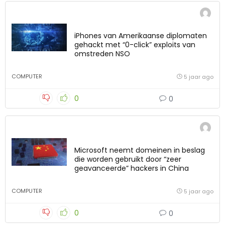
iPhones van Amerikaanse diplomaten
gehackt met “0-click” exploits van
omstreden NSO
COMPUTER
5 jaar ago
0
0
Microsoft neemt domeinen in beslag
die worden gebruikt door “zeer
geavanceerde” hackers in China
COMPUTER
5 jaar ago
0
0