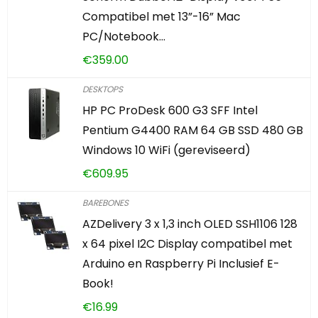
Compatibel met 13”-16” Mac
PC/Notebook…
€
359.00
DESKTOPS
HP PC ProDesk 600 G3 SFF Intel
Pentium G4400 RAM 64 GB SSD 480 GB
Windows 10 WiFi (gereviseerd)
€
609.95
BAREBONES
AZDelivery 3 x 1,3 inch OLED SSH1106 128
x 64 pixel I2C Display compatibel met
Arduino en Raspberry Pi Inclusief E-
Book!
€
16.99