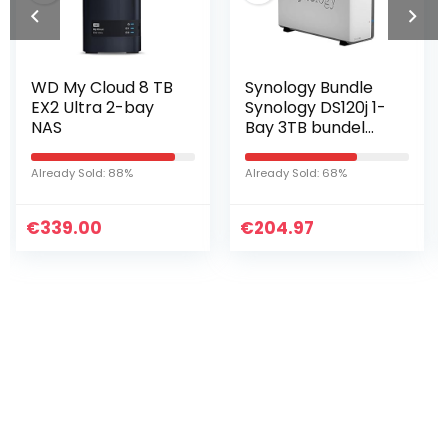
Synology Bundle
Kingston
Synology DS120j 1-
DT100G3/64GB
Bay 3TB bundel
DataTraveler 100
met 1x 3TB HDs
G3, USB 3.0, 3.1
DS120j-VAR-AMA,
Flash Drive, 64 GB,
Already Sold: 68%
Already Sold: 25%
beste prijs harde
zwart
schijf
€
204.97
€
13.77
Iets interessants
gevonden ?