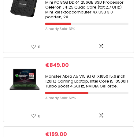
Mini PC 8GB DDR4 256GB SSD Processor
Celeron J4125 Quad Core (tot 2,7 GHz)
Mini-desktopcomputer 4X USB 3.0-
poorten, 2X…
Already Sold: 31%
0
€
849.00
Monster Abra A5 V15.9.1 GTX1650 15.6 inch
120HZ Gaming Laptop, Intel Core i5 10500H
Turbo Boost 4,5GHz, NVIDIA GeForce…
Already Sold: 52%
0
€
199.00