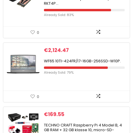
RKT4P…
Already Sold: 83%
0
€
2,124.47
WF65 10TI-424FR/I7-16GB-256SSD-W10P.
Already Sold: 79%
0
€
169.55
TECHNO CRAFT Raspberry Pi 4 Model B, 4
GB RAM + 32 GB klasse 10, micro-SD-