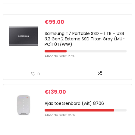
€
99.00
Samsung T7 Portable SSD – 1 TB – USB
3.2 Gen.2 Externe SSD Titan Gray (MU-
PC1T0T/WW)
Already Sold: 27%
0
€
139.00
Ajax toetsenbord (wit) 8706
Already Sold: 85%