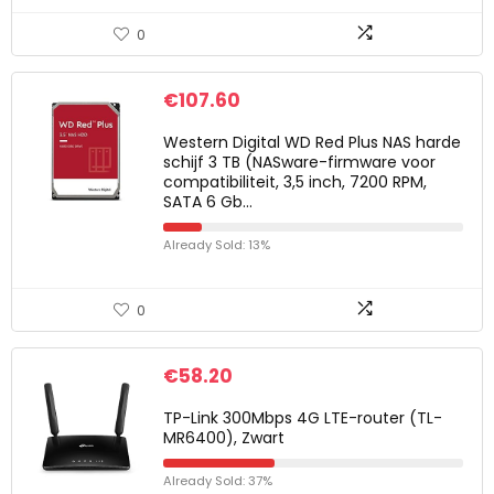
0
€
107.60
Western Digital WD Red Plus NAS harde
schijf 3 TB (NASware-firmware voor
compatibiliteit, 3,5 inch, 7200 RPM,
SATA 6 Gb…
Already Sold: 13%
0
€
58.20
TP-Link 300Mbps 4G LTE-router (TL-
MR6400), Zwart
Already Sold: 37%