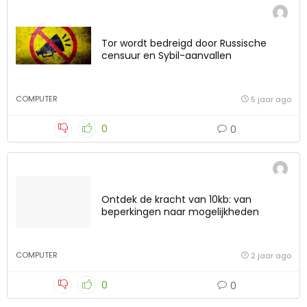
Tor wordt bedreigd door Russische
censuur en Sybil-aanvallen
COMPUTER
5 jaar ago
0
0
Ontdek de kracht van 10kb: van
beperkingen naar mogelijkheden
COMPUTER
2 jaar ago
0
0