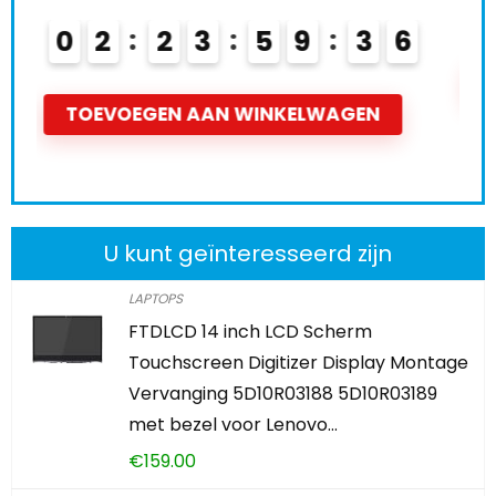
0
0
2
2
3
5
9
3
4
T
TOEVOEGEN AAN WINKELWAGEN
U kunt geïnteresseerd zijn
LAPTOPS
FTDLCD 14 inch LCD Scherm
Touchscreen Digitizer Display Montage
Vervanging 5D10R03188 5D10R03189
met bezel voor Lenovo…
€
159.00