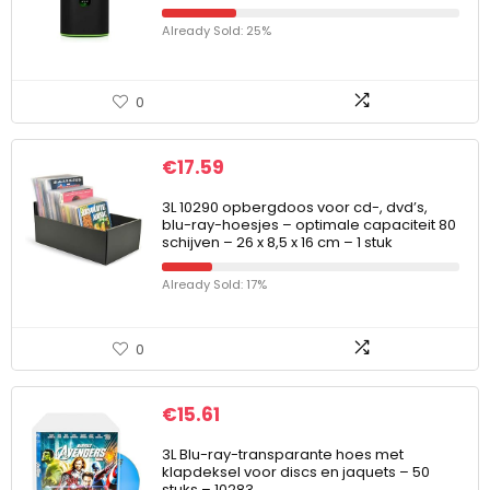
Already Sold: 25%
0
€
17.59
3L 10290 opbergdoos voor cd-, dvd’s,
blu-ray-hoesjes – optimale capaciteit 80
schijven – 26 x 8,5 x 16 cm – 1 stuk
Already Sold: 17%
0
€
15.61
3L Blu-ray-transparante hoes met
klapdeksel voor discs en jaquets – 50
stuks – 10283