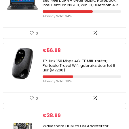
365 4GB DDR4 + 64GB eMMC Notebook,
Intel Pentium N3700, Win 10, Bluetooth 4.2…
Already Sold: 64%
0
€
56.98
TP-Link 150 Mbps 4G LTE Mifi-router,
Portable Travel Wifi, gebruiks duur tot 8
uur (M7200)
Already Sold: 39%
0
€
38.99
Waveshare HDMI to CSI Adapter for