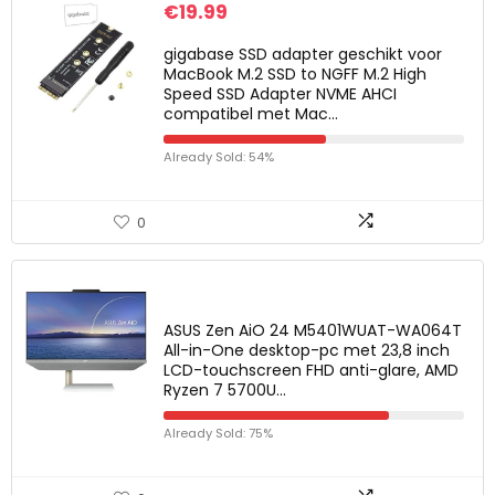
€
19.99
gigabase SSD adapter geschikt voor
MacBook M.2 SSD to NGFF M.2 High
Speed SSD Adapter NVME AHCI
compatibel met Mac…
Already Sold: 54%
0
ASUS Zen AiO 24 M5401WUAT-WA064T
All-in-One desktop-pc met 23,8 inch
LCD-touchscreen FHD anti-glare, AMD
Ryzen 7 5700U…
Already Sold: 75%