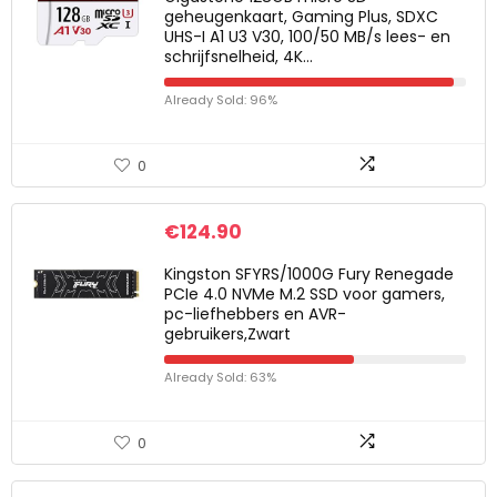
geheugenkaart, Gaming Plus, SDXC
UHS-I A1 U3 V30, 100/50 MB/s lees- en
schrijfsnelheid, 4K…
Already Sold: 96%
0
€
124.90
Kingston SFYRS/1000G Fury Renegade
PCIe 4.0 NVMe M.2 SSD voor gamers,
pc-liefhebbers en AVR-
gebruikers,Zwart
Already Sold: 63%
0