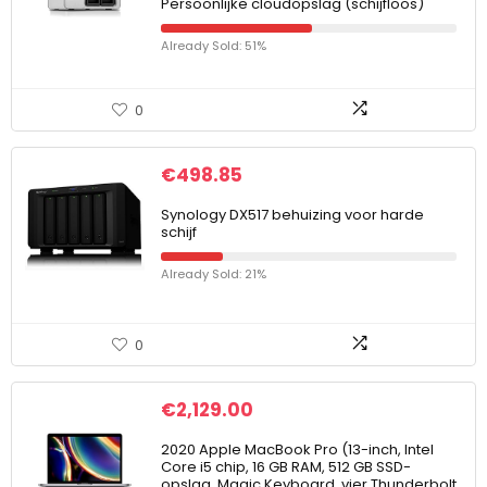
Persoonlijke cloudopslag (schijfloos)
Already Sold: 51%
0
€
498.85
Synology DX517 behuizing voor harde
schijf
Already Sold: 21%
0
€
2,129.00
2020 Apple MacBook Pro (13-inch, Intel
Core i5 chip, 16 GB RAM, 512 GB SSD-
opslag, Magic Keyboard, vier Thunderbolt