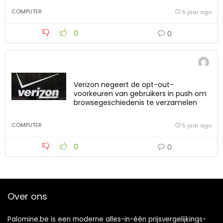
COMPUTER
5 jaar ago
0
0
Verizon negeert de opt-out-
voorkeuren van gebruikers in push om
browsegeschiedenis te verzamelen
COMPUTER
5 jaar ago
0
0
Over ons
Palomine.be is een moderne alles-in-één prijsvergelijkings-