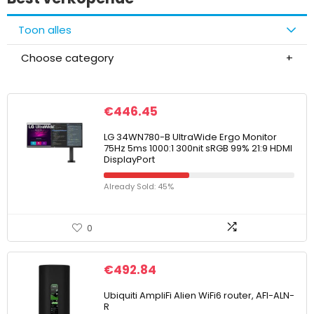
Toon alles
Choose category
€
446.45
LG 34WN780-B UltraWide Ergo Monitor
75Hz 5ms 1000:1 300nit sRGB 99% 21:9 HDMI
DisplayPort
Already Sold: 45%
0
€
492.84
Ubiquiti AmpliFi Alien WiFi6 router, AFI-ALN-
R