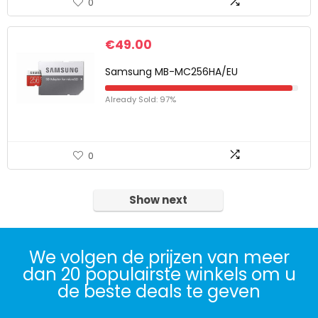
0
€
49.00
Samsung MB-MC256HA/EU
Already Sold: 97%
0
Show next
We volgen de prijzen van meer
dan 20 populairste winkels om u
de beste deals te geven