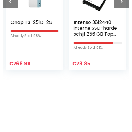
Qnap TS-251D-2G
Intenso 3812440
interne SSD-harde
schijf 256 GB Top
Already Sold: 98%
Performance,
zwart, 1 stuk
Already Sold: 81%
€
268.99
€
28.85
Iets interessants
gevonden ?