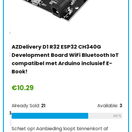
AZDelivery D1 R32 ESP32 CH340G
Gee
28 x
Development Board WiFi Bluetooth IoT
W 2
compatibel met Arduino inclusief E-
Ras
Book!
€
7
€
10.29
Alre
Already Sold:
21
Available:
31
e:
26
68 %
Schi
69 %
Schiet op! Aanbieding loopt binnenkort af