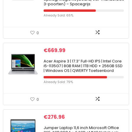
3-poorten) – Spacegrijs
Already Sold: 65%
0
€
669.99
Acer Aspire 3 | 17.3″ Full-HD IPS | Intel Core
i5-1135G7 | 8GB RAM | 1TB HDD + 256GB SSD
| Windows OS | QWERTY Toetsenbord
Already Sold: 79%
0
€
276.96
Jumper Laptop 11,6 inch Microsoft Office