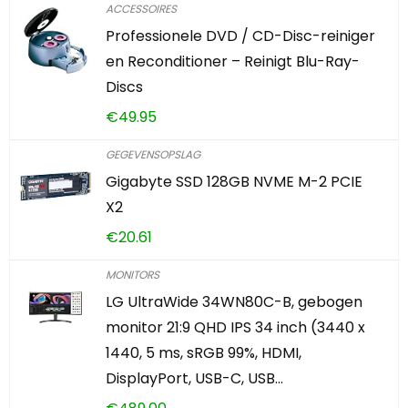
ACCESSOIRES
Professionele DVD / CD-Disc-reiniger
en Reconditioner – Reinigt Blu-Ray-
Discs
€
49.95
GEGEVENSOPSLAG
Gigabyte SSD 128GB NVME M-2 PCIE
X2
€
20.61
MONITORS
LG UltraWide 34WN80C-B, gebogen
monitor 21:9 QHD IPS 34 inch (3440 x
1440, 5 ms, sRGB 99%, HDMI,
DisplayPort, USB-C, USB…