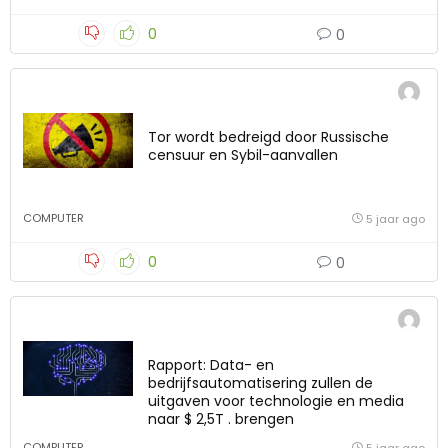
0
0
Tor wordt bedreigd door Russische
censuur en Sybil-aanvallen
COMPUTER
5 jaar ago
0
0
Rapport: Data- en
bedrijfsautomatisering zullen de
uitgaven voor technologie en media
naar $ 2,5T . brengen
COMPUTER
5 jaar ago