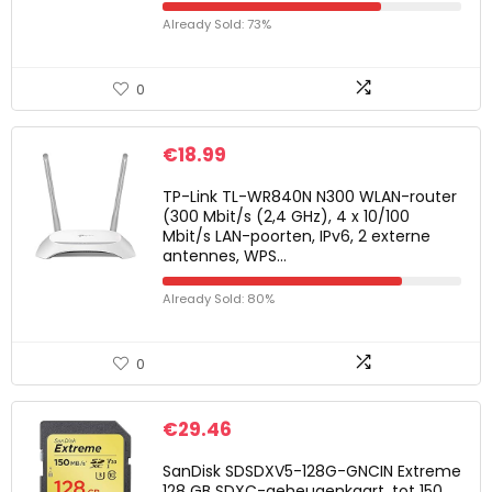
Already Sold: 73%
0
€
18.99
TP-Link TL-WR840N N300 WLAN-router
(300 Mbit/s (2,4 GHz), 4 x 10/100
Mbit/s LAN-poorten, IPv6, 2 externe
antennes, WPS…
Already Sold: 80%
0
€
29.46
SanDisk SDSDXV5-128G-GNCIN Extreme
128 GB SDXC-geheugenkaart, tot 150