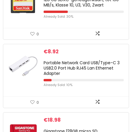
MB/s, Klasse 10, U3, V30, Zwart
Already Sold: 30%
0
€
8.92
Portable Network Card USB/Type-C 3
USB2.0 Port Hub RJ45 Lan Ethernet
Adapter
Already Sold: 10%
0
€
18.98
Gigastone 128GB micro SD