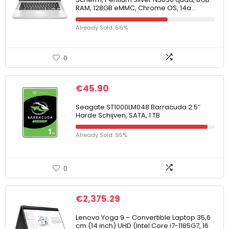
RAM, 128GB eMMC, Chrome OS, 14a…
Already Sold: 66%
0
€
45.90
Seagate ST1000LM048 Barracuda 2.5″
Harde Schijven, SATA, 1 TB
Already Sold: 95%
0
€
2,375.29
Lenovo Yoga 9 – Convertible Laptop 35,6
cm (14 inch) UHD (Intel Core i7-1185G7, 16