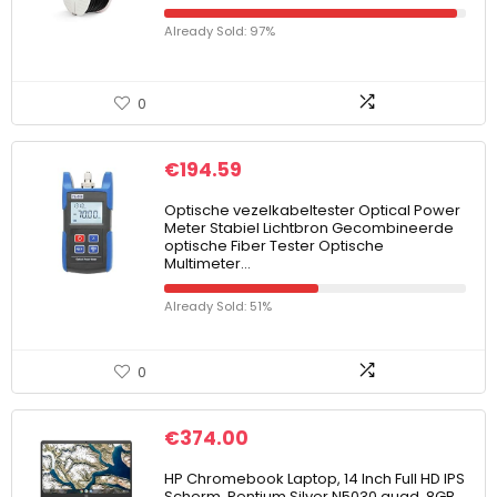
Already Sold: 97%
0
€
194.59
Optische vezelkabeltester Optical Power
Meter Stabiel Lichtbron Gecombineerde
optische Fiber Tester Optische
Multimeter…
Already Sold: 51%
0
€
374.00
HP Chromebook Laptop, 14 Inch Full HD IPS
Scherm, Pentium Silver N5030 quad, 8GB