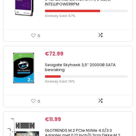
INTELLIPOWERRPM
Already Sold: 67%
0
€
72.99
Seagate Skyhawk 3,5″ 2000GB SATA
bewaking
Already Sold: 19%
0
€
11.99
GLOTRENDS M.2 PCIe NVMe 4.0/3.0
Adapter met 0.12 Inch/0.3cm Dikke M.2