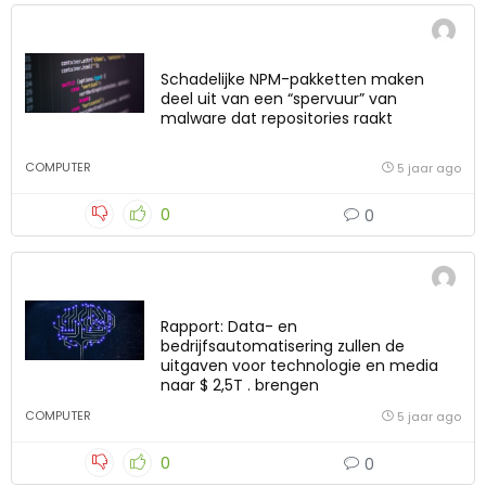
Schadelijke NPM-pakketten maken
deel uit van een “spervuur” van
malware dat repositories raakt
COMPUTER
5 jaar ago
0
0
Rapport: Data- en
bedrijfsautomatisering zullen de
uitgaven voor technologie en media
naar $ 2,5T . brengen
COMPUTER
5 jaar ago
0
0