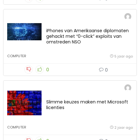
iPhones van Amerikaanse diplomaten
gehackt met “0-click” exploits van
omstreden NSO
COMPUTER
5 jaar ago
0
0
Slimme keuzes maken met Microsoft
licenties
COMPUTER
2 jaar ago