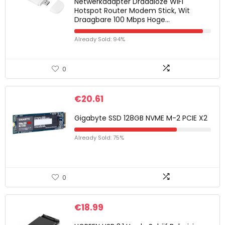
Netwerkadapter Draadloze WiFi
Hotspot Router Modem Stick, Wit
Draagbare 100 Mbps Hoge…
Already Sold: 94%
0
€
20.61
Gigabyte SSD 128GB NVME M-2 PCIE X2
Already Sold: 75%
0
€
18.99