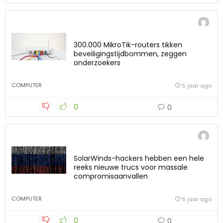
300.000 MikroTik-routers tikken
beveiligingstijdbommen, zeggen
onderzoekers
COMPUTER
5 jaar ago
0
0
SolarWinds-hackers hebben een hele
reeks nieuwe trucs voor massale
compromisaanvallen
COMPUTER
5 jaar ago
0
0