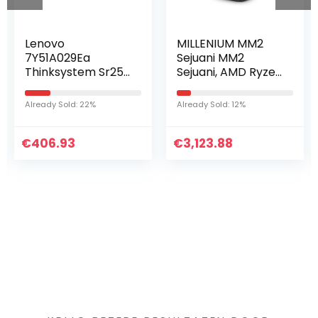
Lenovo
MILLENIUM MM2
7Y51A029Ea
Sejuani MM2
Thinksystem Sr250
Sejuani, AMD Ryzen
Server, 3.5 Ghz
9, 16 GB RAM DDR4,
Intel Xeon Rack,
1 TB HDD, 480 GB
Already Sold: 22%
Already Sold: 12%
450 W, Zwartkein
SSD, NVIDIA
GeForce RTX 3070
€
406.93
€
8 GB GDR6X…
3,123.88
Iets interessants
gevonden ?