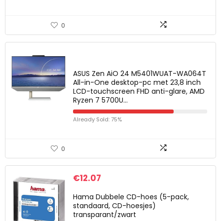
0
ASUS Zen AiO 24 M5401WUAT-WA064T
All-in-One desktop-pc met 23,8 inch
LCD-touchscreen FHD anti-glare, AMD
Ryzen 7 5700U…
Already Sold: 75%
0
€
12.07
Hama Dubbele CD-hoes (5-pack,
standaard, CD-hoesjes)
transparant/zwart