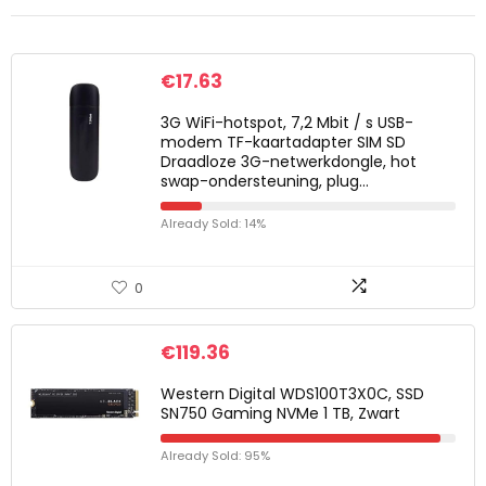
€
17.63
3G WiFi-hotspot, 7,2 Mbit / s USB-
modem TF-kaartadapter SIM SD
Draadloze 3G-netwerkdongle, hot
swap-ondersteuning, plug…
Already Sold: 14%
0
€
119.36
Western Digital WDS100T3X0C, SSD
SN750 Gaming NVMe 1 TB, Zwart
Already Sold: 95%