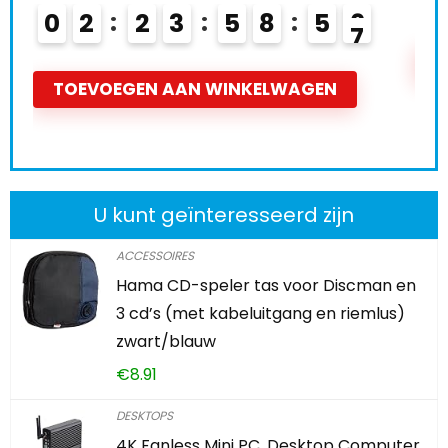
0
2
2
3
5
8
5
5
T
TOEVOEGEN AAN WINKELWAGEN
U kunt geïnteresseerd zijn
ACCESSOIRES
Hama CD-speler tas voor Discman en
3 cd’s (met kabeluitgang en riemlus)
zwart/blauw
€
8.91
DESKTOPS
4K Fanless Mini PC, Desktop Computer,