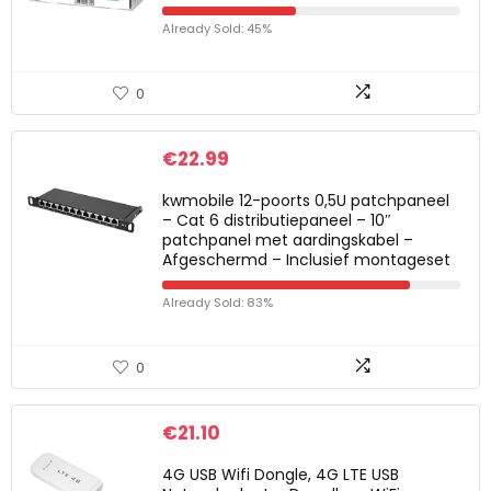
Already Sold: 45%
0
€
22.99
kwmobile 12-poorts 0,5U patchpaneel
– Cat 6 distributiepaneel – 10″
patchpanel met aardingskabel –
Afgeschermd – Inclusief montageset
Already Sold: 83%
0
€
21.10
4G USB Wifi Dongle, 4G LTE USB