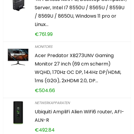
Server, Intel I7 8550U / 8565U / 8559U
/ 8569U / 8650U, Windows 11 pro or
Linux…
€
761.99
MONITORS
Acer Predator XB273UNV Gaming
Monitor 27 inch (69 cm scherm)
WQHD, 170Hz OC DP, 144Hz DP/HDMI,
1ms (G2G), 2xHDMI 2.0, DP…
€
504.66
NETWERKAPPARATEN
Ubiquiti AmpliFi Alien WiFi6 router, AFI-
ALN-R
€
492.84