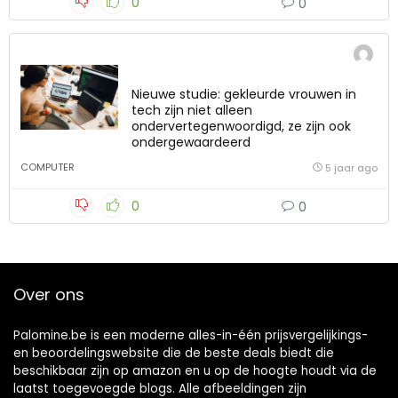
0
0
Nieuwe studie: gekleurde vrouwen in
tech zijn niet alleen
ondervertegenwoordigd, ze zijn ook
ondergewaardeerd
COMPUTER
5 jaar ago
0
0
Over ons
Palomine.be is een moderne alles-in-één prijsvergelijkings-
en beoordelingswebsite die de beste deals biedt die
beschikbaar zijn op amazon en u op de hoogte houdt via de
laatst toegevoegde blogs. Alle afbeeldingen zijn