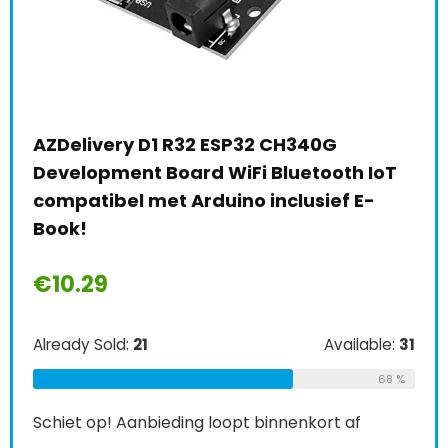
AZDelivery D1 R32 ESP32 CH340G
Gee
28 x
Development Board WiFi Bluetooth IoT
W 2
compatibel met Arduino inclusief E-
Ras
Book!
€
7
€
10.29
Alre
Already Sold:
21
Available:
31
e:
26
68 %
Schi
69 %
Schiet op! Aanbieding loopt binnenkort af
0