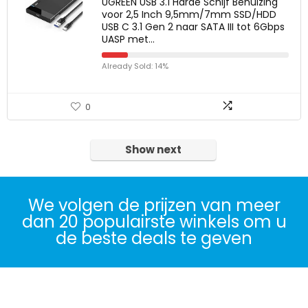
UGREEN USB 3.1 Harde Schijf Behuizing
voor 2,5 Inch 9,5mm/7mm SSD/HDD
USB C 3.1 Gen 2 naar SATA III tot 6Gbps
UASP met…
Already Sold: 14%
0
Show next
We volgen de prijzen van meer
dan 20 populairste winkels om u
de beste deals te geven