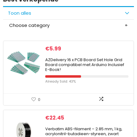
Toon alles
Choose category
€
5.99
AZDelivery 16 x PCB Board Set Hole Grid
Board compatibel met Arduino Inclusief
E-Book!
Already Sold: 43%
0
€
22.45
Verbatim ABS-filament – 2.85 mm, 1 kg,
acrylonitril-butadieen-styreen, zwart