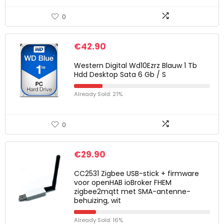
0
€
42.90
Western Digital Wd10Ezrz Blauw 1 Tb
Hdd Desktop Sata 6 Gb / S
Already Sold: 21%
0
€
29.90
CC2531 Zigbee USB-stick + firmware
voor openHAB ioBroker FHEM
zigbee2mqtt met SMA-antenne-
behuizing, wit
Already Sold: 16%