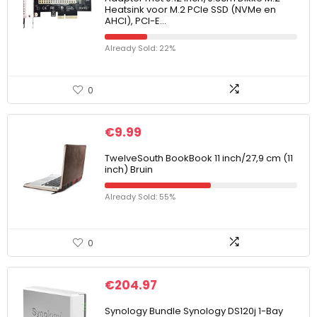
Heatsink voor M.2 PCIe SSD (NVMe en
AHCI), PCI-E…
Already Sold: 22%
0
€
9.99
TwelveSouth BookBook 11 inch/27,9 cm (11
inch) Bruin
Already Sold: 55%
0
€
204.97
Synology Bundle Synology DS120j 1-Bay