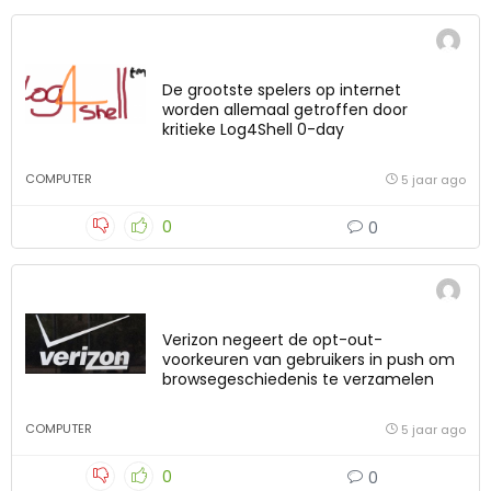
De grootste spelers op internet
worden allemaal getroffen door
kritieke Log4Shell 0-day
COMPUTER
5 jaar ago
0
0
Verizon negeert de opt-out-
voorkeuren van gebruikers in push om
browsegeschiedenis te verzamelen
COMPUTER
5 jaar ago
0
0