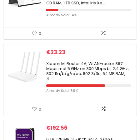
GB RAM, 1 TB SSD, Intel Iris Xe…
Already Sold: 14%
0
€
23.23
Xiaomi Mi Router 4A, WLAN-router 867
Mbps met 5 GHz en 300 Mbps bij 2,4 GHz,
802.11a/b/g/n/ac, 802.3/3u, 64 MB RAM,
4…
Already Sold: 69%
0
€
192.56
6 TB, 128 MB, 3,5 inch SATA, 6 GB/s,