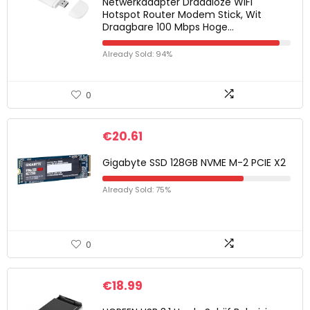
Netwerkadapter Draadloze WiFi
Hotspot Router Modem Stick, Wit
Draagbare 100 Mbps Hoge…
Already Sold: 94%
0
€
20.61
Gigabyte SSD 128GB NVME M-2 PCIE X2
Already Sold: 75%
0
€
18.99