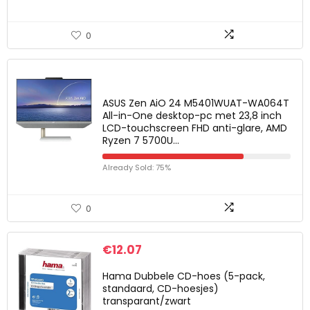
0
ASUS Zen AiO 24 M5401WUAT-WA064T
All-in-One desktop-pc met 23,8 inch
LCD-touchscreen FHD anti-glare, AMD
Ryzen 7 5700U…
Already Sold: 75%
0
€
12.07
Hama Dubbele CD-hoes (5-pack,
standaard, CD-hoesjes)
transparant/zwart