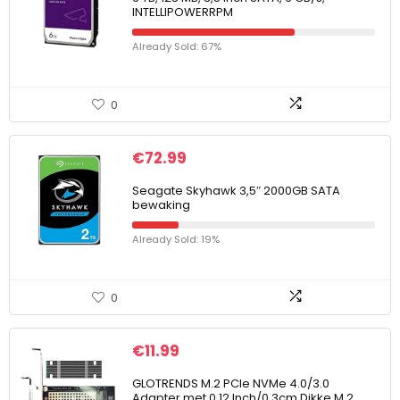
INTELLIPOWERRPM
Already Sold: 67%
0
€
72.99
Seagate Skyhawk 3,5″ 2000GB SATA
bewaking
Already Sold: 19%
0
€
11.99
GLOTRENDS M.2 PCIe NVMe 4.0/3.0
Adapter met 0.12 Inch/0.3cm Dikke M.2