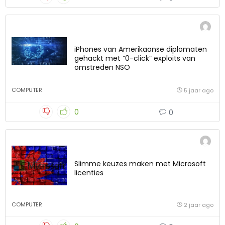
iPhones van Amerikaanse diplomaten
gehackt met “0-click” exploits van
omstreden NSO
COMPUTER
5 jaar ago
0
0
Slimme keuzes maken met Microsoft
licenties
COMPUTER
2 jaar ago