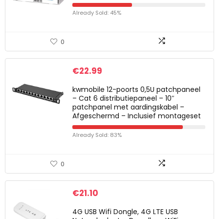
Already Sold: 45%
0
€
22.99
kwmobile 12-poorts 0,5U patchpaneel
– Cat 6 distributiepaneel – 10″
patchpanel met aardingskabel –
Afgeschermd – Inclusief montageset
Already Sold: 83%
0
€
21.10
4G USB Wifi Dongle, 4G LTE USB