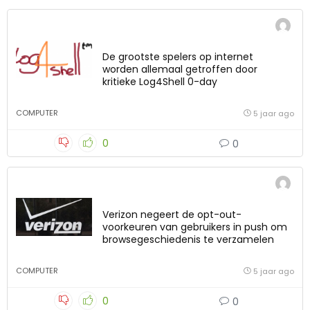
De grootste spelers op internet
worden allemaal getroffen door
kritieke Log4Shell 0-day
COMPUTER
5 jaar ago
0
0
Verizon negeert de opt-out-
voorkeuren van gebruikers in push om
browsegeschiedenis te verzamelen
COMPUTER
5 jaar ago
0
0