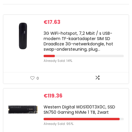
€
17.63
3G WiFi-hotspot, 7,2 Mbit / s USB-
modem TF-kaartadapter SIM SD
Draadloze 3G-netwerkdongle, hot
swap-ondersteuning, plug…
Already Sold: 14%
0
€
119.36
Western Digital WDS100T3X0C, SSD
SN750 Gaming NVMe 1 TB, Zwart
Already Sold: 95%