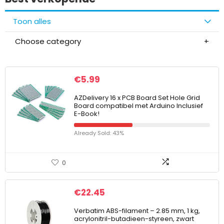
Toon alles
Choose category
€
5.99
AZDelivery 16 x PCB Board Set Hole Grid
Board compatibel met Arduino Inclusief
E-Book!
Already Sold: 43%
0
€
22.45
Verbatim ABS-filament – 2.85 mm, 1 kg,
acrylonitril-butadieen-styreen, zwart