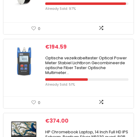
Already Sold: 97%
0
€
194.59
Optische vezelkabeltester Optical Power
Meter Stabiel Lichtbron Gecombineerde
optische Fiber Tester Optische
Multimeter…
Already Sold: 51%
0
€
374.00
HP Chromebook Laptop, 14 Inch Full HD IPS
Scherm, Pentium Silver N5030 quad, 8GB