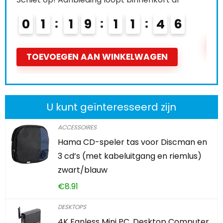
0
2
1
9
1
1
4
4
5
T
TOEVOEGEN AAN WINKELWAGEN
U kunt geïnteresseerd zijn
ACCESSOIRES
Hama CD-speler tas voor Discman en
3 cd’s (met kabeluitgang en riemlus)
zwart/blauw
€
8.91
DESKTOPS
4K Fanless Mini PC, Desktop Computer,