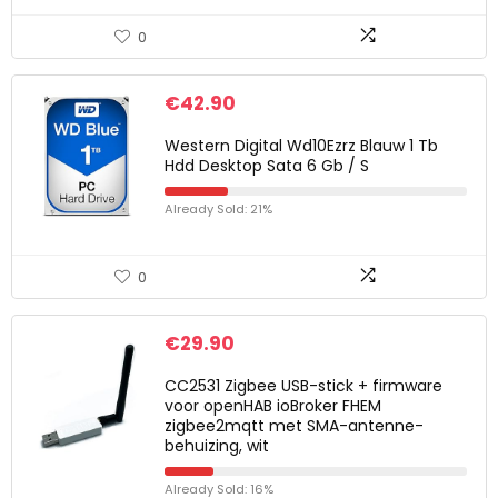
0
€
42.90
Western Digital Wd10Ezrz Blauw 1 Tb
Hdd Desktop Sata 6 Gb / S
Already Sold: 21%
0
€
29.90
CC2531 Zigbee USB-stick + firmware
voor openHAB ioBroker FHEM
zigbee2mqtt met SMA-antenne-
behuizing, wit
Already Sold: 16%