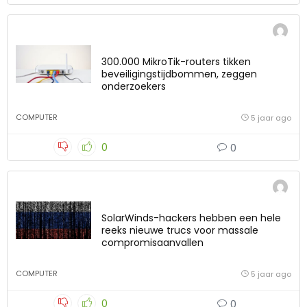
300.000 MikroTik-routers tikken
beveiligingstijdbommen, zeggen
onderzoekers
COMPUTER
5 jaar ago
0
0
SolarWinds-hackers hebben een hele
reeks nieuwe trucs voor massale
compromisaanvallen
COMPUTER
5 jaar ago
0
0