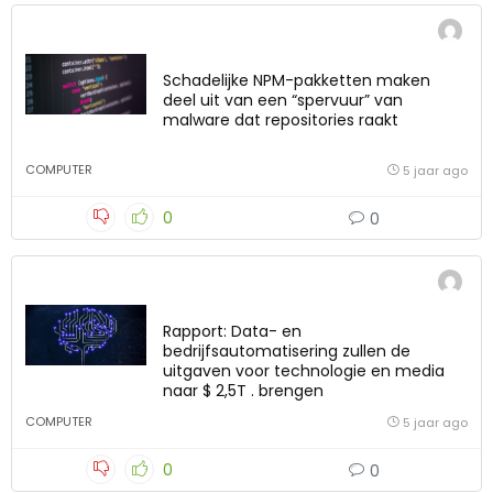
Schadelijke NPM-pakketten maken
deel uit van een “spervuur” van
malware dat repositories raakt
COMPUTER
5 jaar ago
0
0
Rapport: Data- en
bedrijfsautomatisering zullen de
uitgaven voor technologie en media
naar $ 2,5T . brengen
COMPUTER
5 jaar ago
0
0