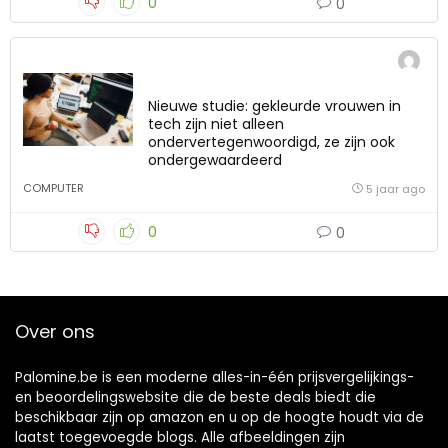
0
0
Nieuwe studie: gekleurde vrouwen in
tech zijn niet alleen
ondervertegenwoordigd, ze zijn ook
ondergewaardeerd
COMPUTER
5 jaar ago
0
0
Over ons
Palomine.be is een moderne alles-in-één prijsvergelijkings-
en beoordelingswebsite die de beste deals biedt die
beschikbaar zijn op amazon en u op de hoogte houdt via de
laatst toegevoegde blogs. Alle afbeeldingen zijn