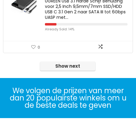
UGREEN USB 3.1 Harde Schijf Behuizing
voor 2,5 Inch 9,5mm/7mm SSD/HDD
USB C 3.1 Gen 2 naar SATA III tot 6Gbps
UASP met…
Already Sold: 14%
0
Show next
We volgen de prijzen van meer
dan 20 populairste winkels om u
de beste deals te geven