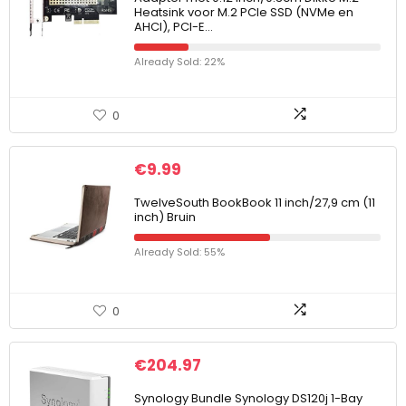
Heatsink voor M.2 PCIe SSD (NVMe en
AHCI), PCI-E…
Already Sold: 22%
0
€
9.99
TwelveSouth BookBook 11 inch/27,9 cm (11
inch) Bruin
Already Sold: 55%
0
€
204.97
Synology Bundle Synology DS120j 1-Bay