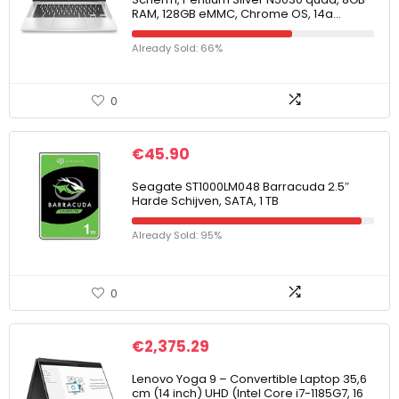
RAM, 128GB eMMC, Chrome OS, 14a…
Already Sold: 66%
0
€
45.90
Seagate ST1000LM048 Barracuda 2.5″
Harde Schijven, SATA, 1 TB
Already Sold: 95%
0
€
2,375.29
Lenovo Yoga 9 – Convertible Laptop 35,6
cm (14 inch) UHD (Intel Core i7-1185G7, 16