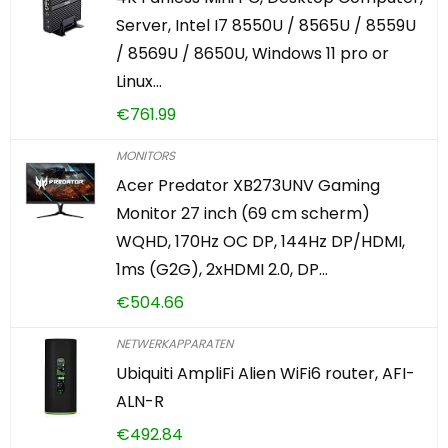
Server, Intel I7 8550U / 8565U / 8559U
/ 8569U / 8650U, Windows 11 pro or
Linux…
€
761.99
MONITORS
Acer Predator XB273UNV Gaming
Monitor 27 inch (69 cm scherm)
WQHD, 170Hz OC DP, 144Hz DP/HDMI,
1ms (G2G), 2xHDMI 2.0, DP…
€
504.66
NETWERKAPPARATEN
Ubiquiti AmpliFi Alien WiFi6 router, AFI-
ALN-R
€
492.84