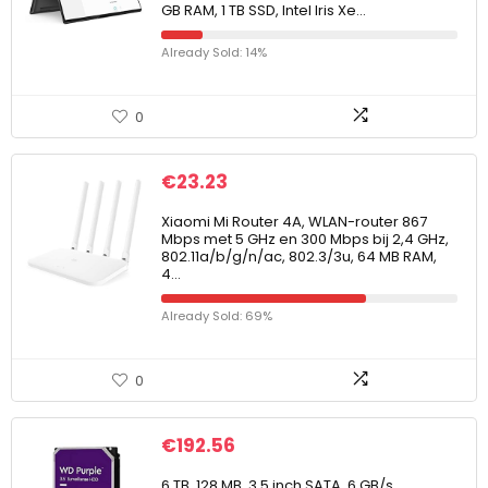
GB RAM, 1 TB SSD, Intel Iris Xe…
Already Sold: 14%
0
€
23.23
Xiaomi Mi Router 4A, WLAN-router 867
Mbps met 5 GHz en 300 Mbps bij 2,4 GHz,
802.11a/b/g/n/ac, 802.3/3u, 64 MB RAM,
4…
Already Sold: 69%
0
€
192.56
6 TB, 128 MB, 3,5 inch SATA, 6 GB/s,