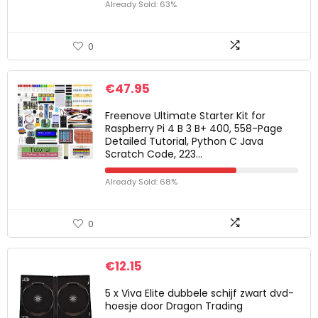
Already Sold: 63%
0
€
47.95
Freenove Ultimate Starter Kit for
Raspberry Pi 4 B 3 B+ 400, 558-Page
Detailed Tutorial, Python C Java
Scratch Code, 223…
Already Sold: 68%
0
€
12.15
5 x Viva Elite dubbele schijf zwart dvd-
hoesje door Dragon Trading