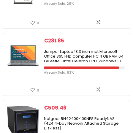
Already Sold: 29%
0
€
281.85
Jumper Laptop 13,3 inch met Microsoft
Office 365 FHD Computer PC 4 GB RAM 64
GB eMMC Intel Celeron CPU, Windows 10…
Already Sold: 93%
0
€
509.46
Netgear RN42400-100NES ReadyNAS
(424 4-bay Network Attached Storage
Diskless)