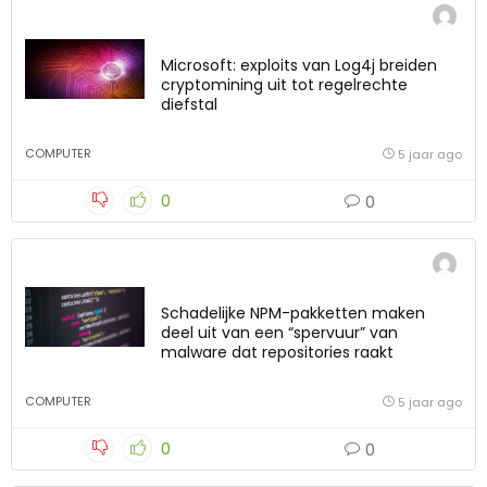
Microsoft: exploits van Log4j breiden
cryptomining uit tot regelrechte
diefstal
COMPUTER
5 jaar ago
0
0
Schadelijke NPM-pakketten maken
deel uit van een “spervuur” van
malware dat repositories raakt
COMPUTER
5 jaar ago
0
0