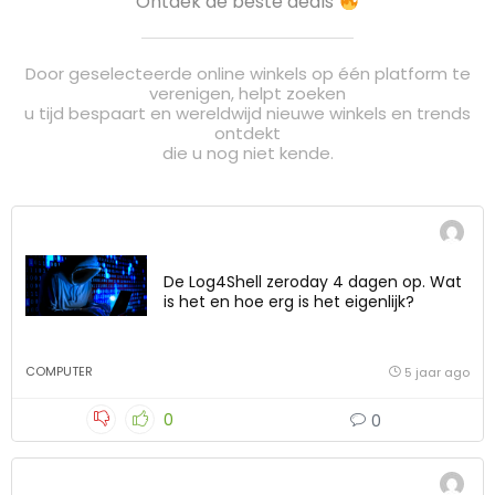
Ontdek de beste deals
Door geselecteerde online winkels op één platform te
verenigen, helpt zoeken
u tijd bespaart en wereldwijd nieuwe winkels en trends
ontdekt
die u nog niet kende.
De Log4Shell zeroday 4 dagen op. Wat
is het en hoe erg is het eigenlijk?
COMPUTER
5 jaar ago
0
0