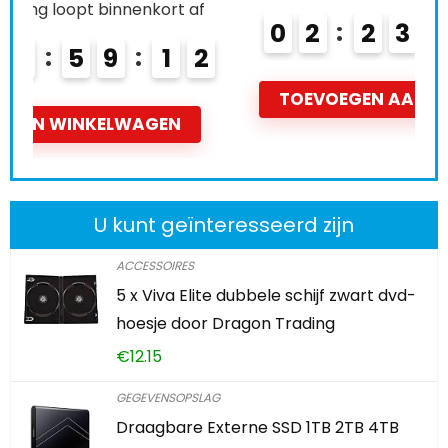
0
2
2
3
5
9
1
1
TOEVOEGEN AAN WINKELWAGEN
U kunt geïnteresseerd zijn
ACCESSOIRES
5 x Viva Elite dubbele schijf zwart dvd-
hoesje door Dragon Trading
€
12.15
GEGEVENSOPSLAG
Draagbare Externe SSD 1TB 2TB 4TB