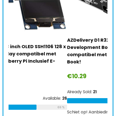
Gee
W 2
Ras
€
7
AZDelivery D1 R32 ESP32 CH340G
28 x
Development Board WiFi Bluetooth IoT
Alre
compatibel met Arduino inclusief E-
Book!
Schi
€
10.29
0
Already Sold:
21
Available:
31
e:
26
T
68 %
69 %
Schiet op! Aanbieding loopt binnenkort af