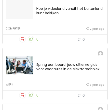
Hoe je videoland vanuit het buitenland
kunt bekijken
COMPUTER
2 jaar ago
0
0
Spring aan boord: jouw ultieme gids
voor vacatures in de elektrotechniek
WERK
3 jaar ago
0
0