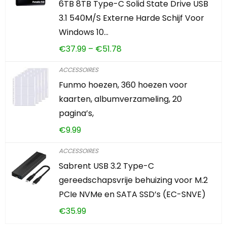
6TB 8TB Type-C Solid State Drive USB
3.1 540M/S Externe Harde Schijf Voor
Windows 10…
€
37.99
–
€
51.78
ACCESSOIRES
Funmo hoezen, 360 hoezen voor
kaarten, albumverzameling, 20
pagina’s,
€
9.99
ACCESSOIRES
Sabrent USB 3.2 Type-C
gereedschapsvrije behuizing voor M.2
PCIe NVMe en SATA SSD’s (EC-SNVE)
€
35.99