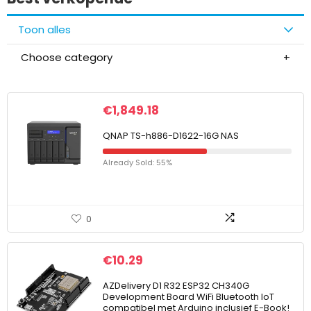
Toon alles
Choose category
€
1,849.18
QNAP TS-h886-D1622-16G NAS
Already Sold: 55%
0
€
10.29
AZDelivery D1 R32 ESP32 CH340G
Development Board WiFi Bluetooth IoT
compatibel met Arduino inclusief E-Book!