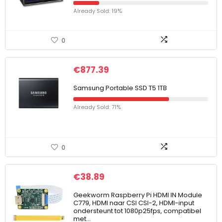
Already Sold: 19%
0
€
877.39
Samsung Portable SSD T5 1TB
Already Sold: 71%
0
€
38.89
Geekworm Raspberry Pi HDMI IN Module
C779, HDMI naar CSI CSI-2, HDMI-input
ondersteunt tot 1080p25fps, compatibel
met…