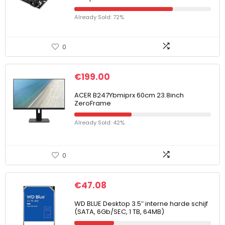
Already Sold: 72%
0
€
199.00
ACER B247Ybmiprx 60cm 23.8inch
ZeroFrame
Already Sold: 42%
0
€
47.08
WD BLUE Desktop 3.5″ interne harde schijf
(SATA, 6Gb/SEC, 1 TB, 64MB)