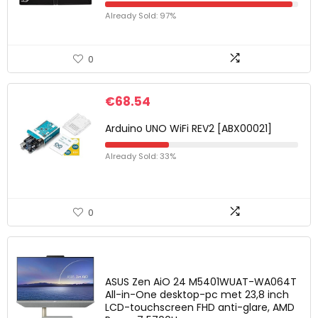
Already Sold: 97%
0
€
68.54
Arduino UNO WiFi REV2 [ABX00021]
Already Sold: 33%
0
ASUS Zen AiO 24 M5401WUAT-WA064T
All-in-One desktop-pc met 23,8 inch
LCD-touchscreen FHD anti-glare, AMD