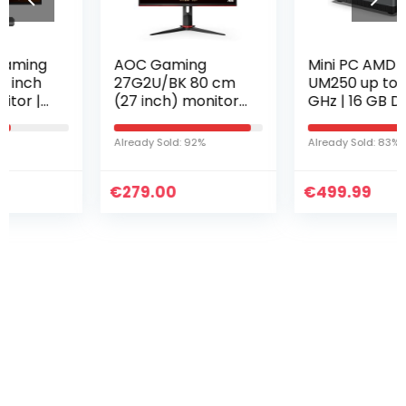
AOC Gaming
Mini PC AMD Ryzen
27G2U/BK 80 cm
UM250 up to 3.6
(27 inch) monitor
GHz | 16 GB DDR4
(FHD, HDMI,
RAM 256 GB SSD
DisplayPort, Free-
Desktop PC |
Already Sold: 92%
Already Sold: 83%
Sync, 1ms
Radeon Vega 8
reactietijd, 144 Hz,
Graphics | Dual
€
1920×1080…
279.00
€
WiFi 4K…
499.99
Iets interessants
gevonden ?