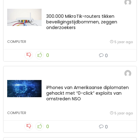
300.000 MikroTik-routers tikken
beveiligingstijdbommen, zeggen
onderzoekers
COMPUTER
5 jaar ago
0
0
iPhones van Amerikaanse diplomaten
gehackt met “0-click” exploits van
omstreden NSO
COMPUTER
5 jaar ago
0
0