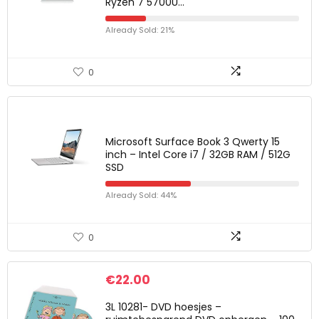
Ryzen 7 5700U…
Already Sold: 21%
0
Microsoft Surface Book 3 Qwerty 15
inch – Intel Core i7 / 32GB RAM / 512G
SSD
Already Sold: 44%
0
€
22.00
3L 10281- DVD hoesjes –