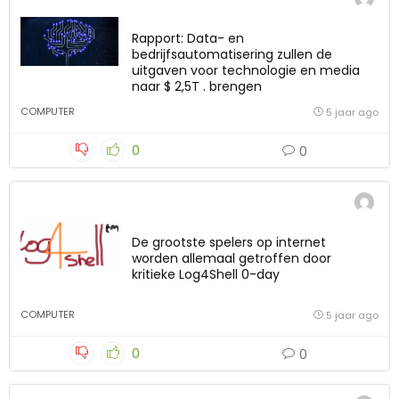
Rapport: Data- en
bedrijfsautomatisering zullen de
uitgaven voor technologie en media
naar $ 2,5T . brengen
COMPUTER
5 jaar ago
0
0
De grootste spelers op internet
worden allemaal getroffen door
kritieke Log4Shell 0-day
COMPUTER
5 jaar ago
0
0