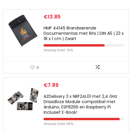
€
13.85
HMF 44145 Brandwerende
Documententas met Rits | DIN A5 | 23 x
18 x 1 cm | Zwart
Already Sold: 76%
0
€
7.89
AZDelivery 3 x NRF24L01 met 2,4 GHz
Draadloze Module compatibel met
Arduino, ESP8266 en Raspberry Pi
Inclusief E-Book!
Already Sold: 95%