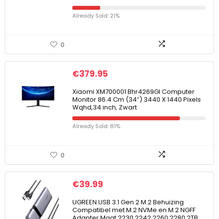
Already Sold: 21%
0
€
379.95
Xiaomi XM700001 Bhr4269Gl Computer
Monitor 86.4 Cm (34″) 3440 X 1440 Pixels
Wqhd,34 inch, Zwart
Already Sold: 81%
0
€
39.99
UGREEN USB 3.1 Gen 2 M.2 Behuizing
Compatibel met M.2 NVMe en M.2 NGFF
Adapter Maat 2230 2242 2260 2280 2TB