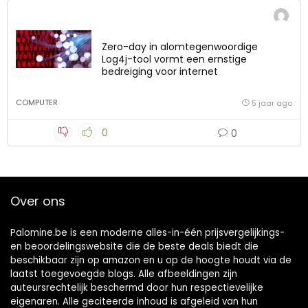
Zero-day in alomtegenwoordige
Log4j-tool vormt een ernstige
bedreiging voor internet
COMPUTER
5 jaar ago
0
0
Over ons
Palomine.be is een moderne alles-in-één prijsvergelijkings-
en beoordelingswebsite die de beste deals biedt die
beschikbaar zijn op amazon en u op de hoogte houdt via de
laatst toegevoegde blogs. Alle afbeeldingen zijn
auteursrechtelijk beschermd door hun respectievelijke
eigenaren. Alle geciteerde inhoud is afgeleid van hun