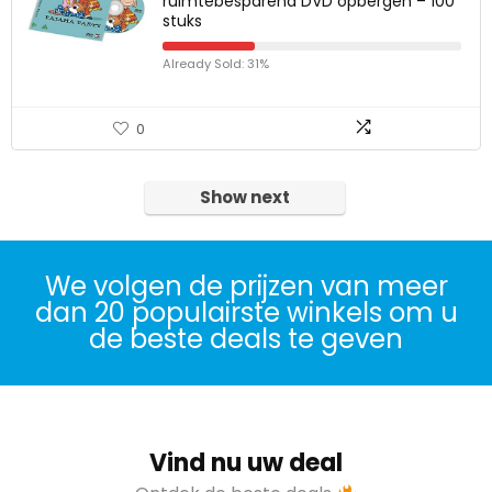
ruimtebesparend DVD opbergen – 100
stuks
Already Sold: 31%
0
Show next
We volgen de prijzen van meer
dan 20 populairste winkels om u
de beste deals te geven
Vind nu uw deal