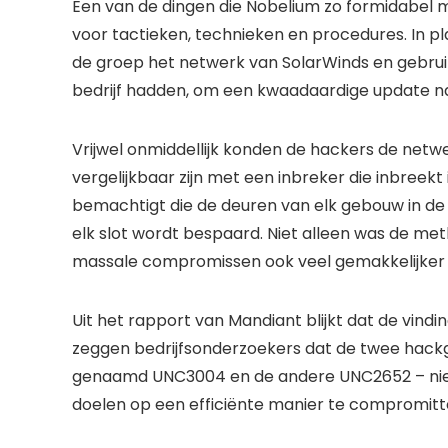
Een van de dingen die Nobelium zo formidabel ma
voor tactieken, technieken en procedures. In pla
de groep het netwerk van SolarWinds en gebrui
bedrijf hadden, om een ​​kwaadaardige update na
Vrijwel onmiddellijk konden de hackers de netwe
vergelijkbaar zijn met een inbreker die inbreek
bemachtigt die de deuren van elk gebouw in d
elk slot wordt bespaard. Niet alleen was de me
massale compromissen ook veel gemakkelijker 
Uit het rapport van Mandiant blijkt dat de vindin
zeggen bedrijfsonderzoekers dat de twee hackg
genaamd UNC3004 en de andere UNC2652 – nieu
doelen op een efficiënte manier te compromitt