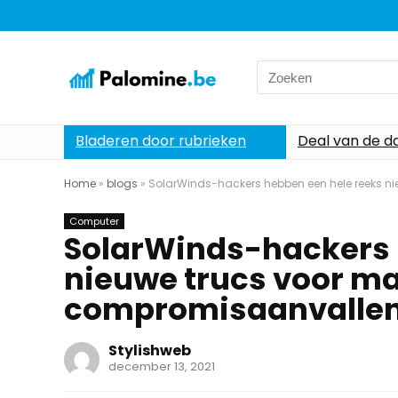
Search
for:
Bladeren door rubrieken
Deal van de d
Home
»
blogs
»
SolarWinds-hackers hebben een hele reeks 
Computer
SolarWinds-hackers 
nieuwe trucs voor m
compromisaanvalle
Stylishweb
december 13, 2021