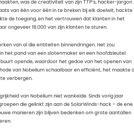
akten, was de creativiteit van zijn TTP’s, hacker-jargon
ats van één voor één in te breken bij elk doelwit, hackte
kte de toegang, en het vertrouwen dat klanten in het
ar ongeveer 18.000 van zijn klanten te sturen.
rken van al die entiteiten binnendringen. Het zou
t in het pand van een slotenmaker en een hoofdsleutel
e buurt opende, waardoor het gedoe van het openen van
thode van Nobelium schaalbaar en efficiënt, het maakte 
te verbergen.
grijkheid van Nobelium niet wankelde. Sinds vorig jaar
roepen die gelinkt zijn aan de SolarWinds-hack – de ene
we manieren zijn blijven bedenken om grote aantallen
eren.