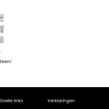
n
steem’
Snelle links
Verklaringen