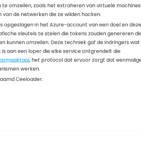
te omzeilen, zoals het extraheren van virtuele machines
n van de netwerken die ze wilden hacken.
 is opgeslagen in het Azure-account van een doel en dez
ische sleutels te stelen die tokens zouden genereren di
en kunnen omzeilen. Deze techniek gaf de indringers wat
 is aan een loper die elke service ontgrendelt die
g opmaaktaal
, het protocol dat ervoor zorgt dat eenmalig
anismen werken.
naamd Ceeloader.