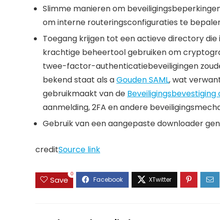
Slimme manieren om beveiligingsbeperkingen 
om interne routeringsconfiguraties te bepale
Toegang krijgen tot een actieve directory die
krachtige beheertool gebruiken om cryptograf
twee-factor-authenticatiebeveiligingen zoud
bekend staat als a
Gouden SAML
, wat verwant
gebruikmaakt van de
Beveiligingsbevestigin
aanmelding, 2FA en andere beveiligingsmech
Gebruik van een aangepaste downloader ge
credit
Source link
0
Save