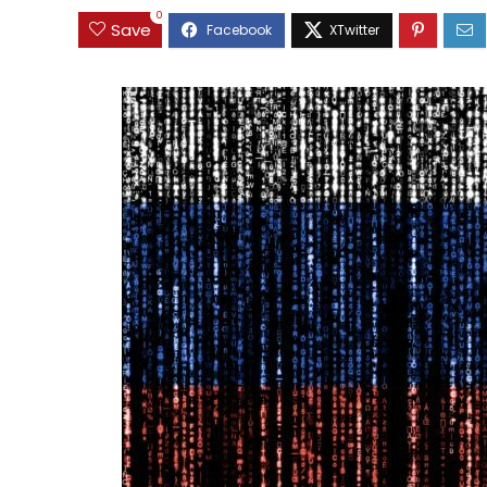
0
Save