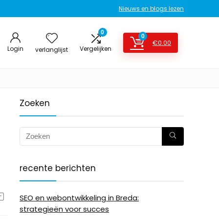
Nieuws en blogs lezen
0
0
€
0.00
Login
Vergelijken
verlanglijst
Zoeken
recente berichten
SEO en webontwikkeling in Breda:
strategieën voor succes