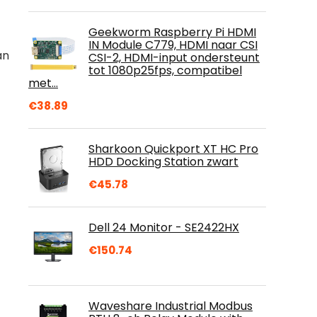
Geekworm Raspberry Pi HDMI
IN Module C779, HDMI naar CSI
an
CSI-2, HDMI-input ondersteunt
tot 1080p25fps, compatibel
met…
€
38.89
Sharkoon Quickport XT HC Pro
HDD Docking Station zwart
€
45.78
Dell 24 Monitor - SE2422HX
€
150.74
Waveshare Industrial Modbus