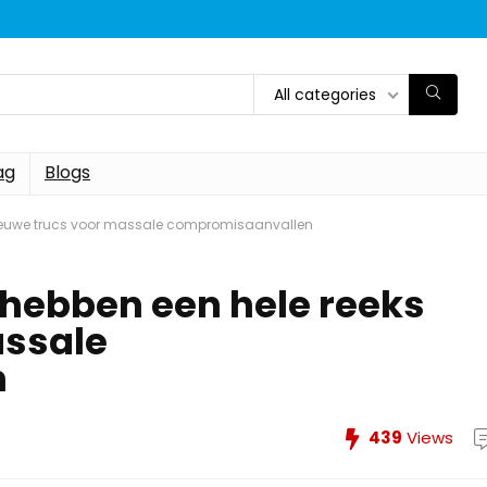
All categories
ag
Blogs
nieuwe trucs voor massale compromisaanvallen
hebben een hele reeks
assale
n
439
Views