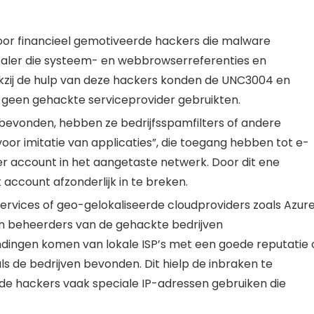
door financieel gemotiveerde hackers die malware
tealer die systeem- en webbrowserreferenties en
kzij de hulp van deze hackers konden de UNC3004 en
 geen gehackte serviceprovider gebruikten.
bevonden, hebben ze bedrijfsspamfilters of andere
or imitatie van applicaties”, die toegang hebben tot e-
r account in het aangetaste netwerk. Door dit ene
 account afzonderlijk in te breken.
services of geo-gelokaliseerde cloudproviders zoals Azur
n beheerders van de gehackte bedrijven
ingen komen van lokale ISP’s met een goede reputatie 
als de bedrijven bevonden. Dit hielp de inbraken te
de hackers vaak speciale IP-adressen gebruiken die