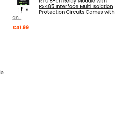
RTU 8-ch Relay Module with
RS485 Interface Multi Isolation
Protection Circuits Comes with
an…
€
41.99
de