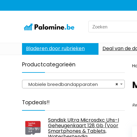
Search
for:
Bladeren door rubrieken
Deal van de d
Productcategorieën
H
Mobiele breedbandapparaten
×
Topdeals!!
Re
Sandisk Ultra Microsdxc Uhs-I
Geheugenkaart 128 Gb (Voor
Smartphones & Tablets,
Waterbestendig,