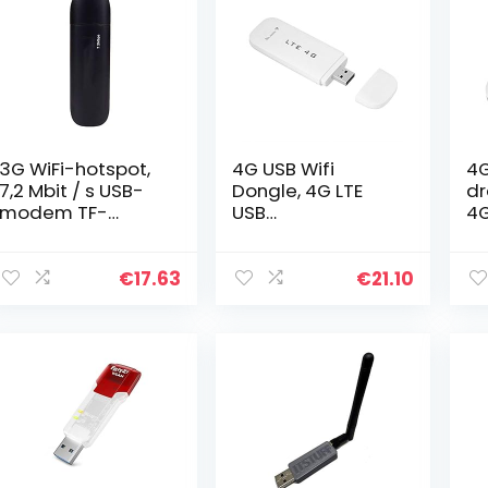
3G WiFi-hotspot,
4G USB Wifi
4G
7,2 Mbit / s USB-
Dongle, 4G LTE
dr
modem TF-
USB
4G
kaartadapter SIM
Netwerkadapter
sn
SD Draadloze 3G-
Draadloze WiFi
on
netwerkdongle,
Hotspot Router
vo
€
17.63
€
21.10
hot swap-
Modem Stick, Wit
ka
ondersteuning,
Draagbare 100
on
plug…
Mbps Hoge…
vo