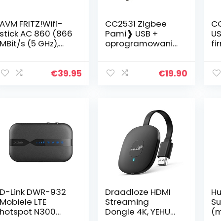
AVM FRITZ!Wifi-
CC2531 Zigbee
CC
stick AC 860 (866
Pami❱ USB +
US
MBit/s (5 GHz),
oprogramowanie
fi
300 MBit/s, WLAN
sprzætowe do
op
N, 2,4 GHz, WPA2,
openHAB ioBroker
F
internationale
FHEM
zi
€
39.95
€
19.90
versie), rood/wit…
zigbee2mqtt z
S
anten」 SMA
be
Obudowa szara
D-Link DWR-932
Draadloze HDMI
Hu
Mobiele LTE
Streaming
Su
hotspot N300
Dongle 4K, YEHUA
(m