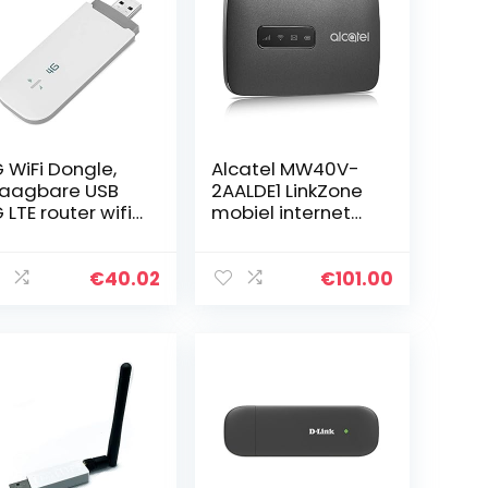
 WiFi Dongle,
Alcatel MW40V-
aagbare USB
2AALDE1 LinkZone
 LTE router wifi-
mobiel internet
elheidsmodem,
(150 Mbps, WiFi
dersteuning
Hotspot, 4G LTE
or wifi en TF-
cat4) zwart
€
40.02
€
101.00
art,
dersteuning
or…