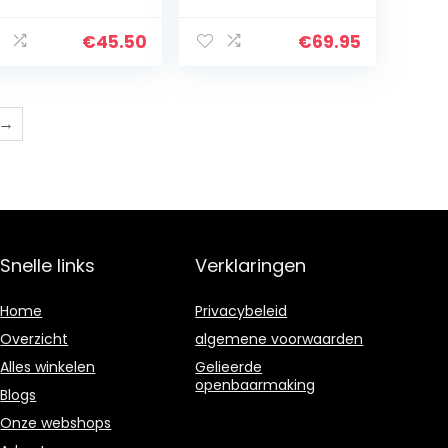
art
Ontgrendeld voor
elk Netwerk, Wit
€
45.50
€
69.95
→
Snelle links
Verklaringen
Home
Privacybeleid
Overzicht
algemene voorwaarden
Alles winkelen
Gelieerde
openbaarmaking
Blogs
Onze webshops