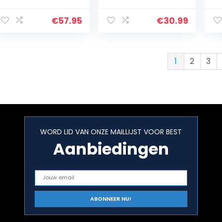
Mbps – 4G zwart
HDMI Wi-Fi Display
zw
Dongle Scherm
Ondersteuning
€
57.95
€
30.99
Miracast Airplay
DLNA voor…
1
2
3
WORD LID VAN ONZE MAILLIJST VOOR BEST
Aanbiedingen