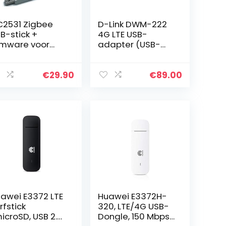
2531 Zigbee
D-Link DWM-222
B-stick +
4G LTE USB-
rmware voor
adapter (USB-
enHAB ioBroker
aansluiting,
HEM
4G/LTE/3G, HSPA+,
gbee2mqtt met
150 Mbps
€
29.90
€
89.00
MA-antenne-
download en 50
huizing, wit
Mbps upload)
zwart…
awei E3372 LTE
Huawei E3372H-
rfstick
320, LTE/4G USB-
icroSD, USB 2.0)
Dongle, 150 Mbps,