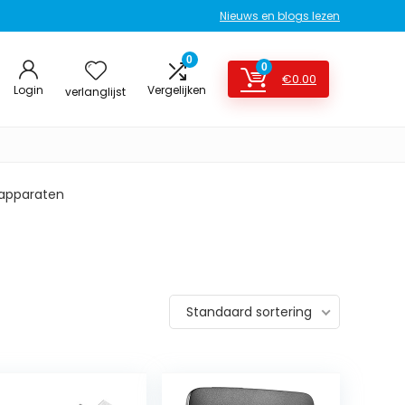
Nieuws en blogs lezen
0
0
€
0.00
Login
Vergelijken
verlanglijst
apparaten
Standaard sortering