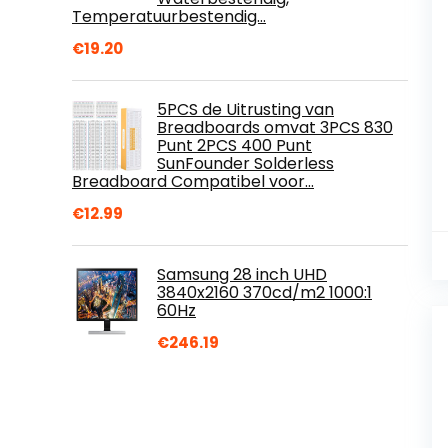
Temperatuurbestendig…
€
19.20
5PCS de Uitrusting van
Breadboards omvat 3PCS 830
Punt 2PCS 400 Punt
SunFounder Solderless
Breadboard Compatibel voor…
€
12.99
Samsung 28 inch UHD
3840x2160 370cd/m2 1000:1
60Hz
€
246.19