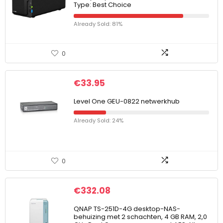
Type: Best Choice
Already Sold: 81%
0
€
33.95
Level One GEU-0822 netwerkhub
Already Sold: 24%
0
€
332.08
QNAP TS-251D-4G desktop-NAS-
behuizing met 2 schachten, 4 GB RAM, 2,0