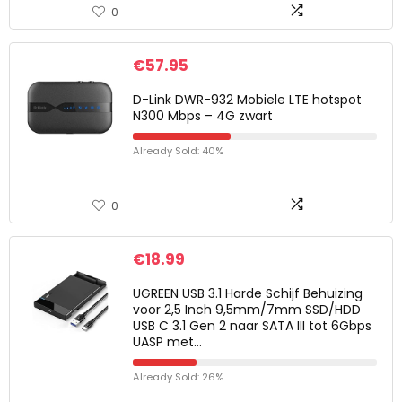
0
€
57.95
D-Link DWR-932 Mobiele LTE hotspot
N300 Mbps – 4G zwart
Already Sold: 40%
0
€
18.99
UGREEN USB 3.1 Harde Schijf Behuizing
voor 2,5 Inch 9,5mm/7mm SSD/HDD
USB C 3.1 Gen 2 naar SATA III tot 6Gbps
UASP met…
Already Sold: 26%