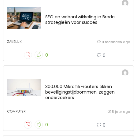
SEO en webontwikkeling in Breda:
strategieën voor succes
ZAKELIJK
11 maanden ago
0
0
300.000 MikroTik-routers tikken
beveiligingstijdbommen, zeggen
onderzoekers
COMPUTER
5 jaar ago
0
0