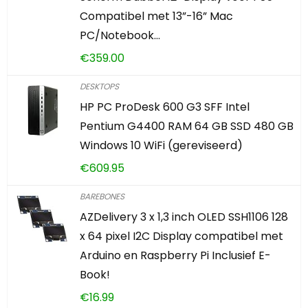
Compatibel met 13”-16” Mac
PC/Notebook…
€
359.00
DESKTOPS
HP PC ProDesk 600 G3 SFF Intel
Pentium G4400 RAM 64 GB SSD 480 GB
Windows 10 WiFi (gereviseerd)
€
609.95
BAREBONES
AZDelivery 3 x 1,3 inch OLED SSH1106 128
x 64 pixel I2C Display compatibel met
Arduino en Raspberry Pi Inclusief E-
Book!
€
16.99