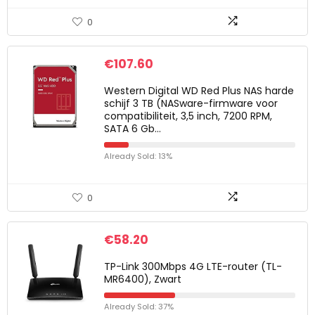
0
€
107.60
Western Digital WD Red Plus NAS harde
schijf 3 TB (NASware-firmware voor
compatibiliteit, 3,5 inch, 7200 RPM,
SATA 6 Gb…
Already Sold: 13%
0
€
58.20
TP-Link 300Mbps 4G LTE-router (TL-
MR6400), Zwart
Already Sold: 37%