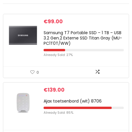
€
99.00
Samsung T7 Portable SSD – 1 TB – USB
3.2 Gen.2 Externe SSD Titan Gray (MU-
PC1T0T/WW)
Already Sold: 27%
0
€
139.00
Ajax toetsenbord (wit) 8706
Already Sold: 85%