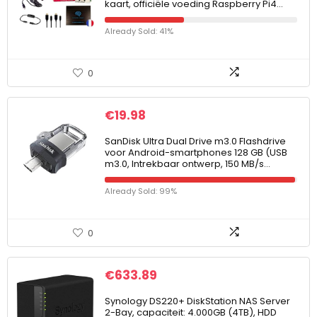
kaart, officiële voeding Raspberry Pi4…
Already Sold: 41%
0
€
19.98
SanDisk Ultra Dual Drive m3.0 Flashdrive
voor Android-smartphones 128 GB (USB
m3.0, Intrekbaar ontwerp, 150 MB/s…
Already Sold: 99%
0
€
633.89
Synology DS220+ DiskStation NAS Server
2-Bay, capaciteit: 4.000GB (4TB), HDD