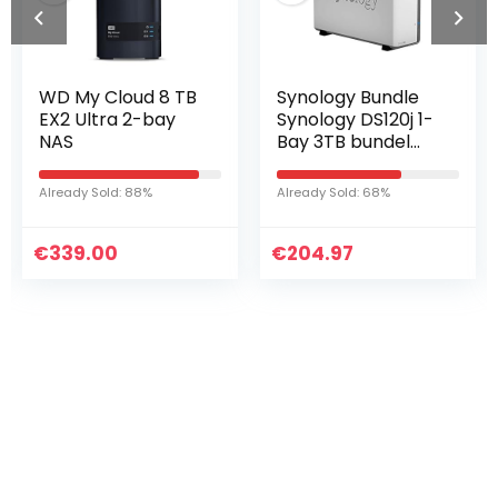
Synology Bundle
Kingston
Synology DS120j 1-
DT100G3/64GB
Bay 3TB bundel
DataTraveler 100
met 1x 3TB HDs
G3, USB 3.0, 3.1
DS120j-VAR-AMA,
Flash Drive, 64 GB,
Already Sold: 68%
Already Sold: 25%
beste prijs harde
zwart
schijf
€
204.97
€
13.77
Iets interessants
gevonden ?