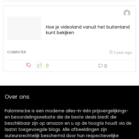
Hoe je videoland vanuit het buitenland
kunt bekijken
COMPUTER
2 jaar ago
0
0
Over ons
Palomine.be is een moderne alles-in-één prijsvergelijkings-
en beoordelingswebsite die de beste deals biedt die
beschikbaar zijn op amazon en u op de hoogte houdt via de
laatst toegevoegde blogs. Alle afbeeldingen zijn
auteursrechtelijk beschermd door hun respectievelijke