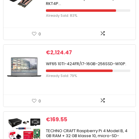
RKT4P…
Already Sold: 83%
0
€
2,124.47
WF65 10TI-424FR/I7-16GB-256SSD-W10P.
Already Sold: 79%
0
€
169.55
TECHNO CRAFT Raspberry Pi 4 Model B, 4
GB RAM + 32 GB klasse 10, micro-SD-