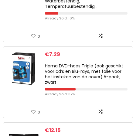
Waterbestendig,
Temperatuurbestendig…
Already Sold: 16%
0
€
7.29
Hama DVD-hoes Triple (ook geschikt
voor cd’s en Blu-rays, met folie voor
het insteken van de cover) 5-pack,
zwart
Already Sold: 37%
0
€
12.15