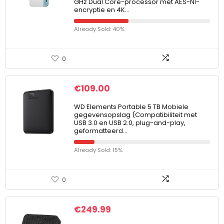
GHz Dual Core-processor met AES-NI-
encryptie en 4K…
Already Sold: 40%
0
€
109.00
WD Elements Portable 5 TB Mobiele
gegevensopslag (Compatibiliteit met
USB 3.0 en USB 2.0, plug-and-play,
geformatteerd…
Already Sold: 15%
0
€
249.99