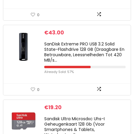
0
€
43.00
SanDisk Extreme PRO USB 3.2 Solid
State-Flashdrive 128 GB (Draagbare En
Betrouwbare, Leessnelheden Tot 420
MB/s…
Already Sold: 57%
0
€
19.20
Sandisk Ultra Microsdxc Uhs-I
Geheugenkaart 128 Gb (Voor
Smartphones & Tablets,