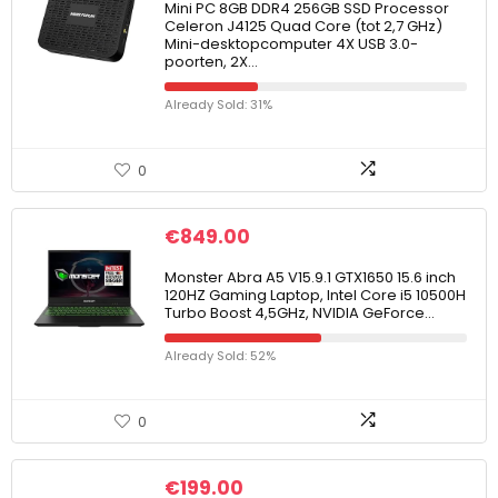
Mini PC 8GB DDR4 256GB SSD Processor
Celeron J4125 Quad Core (tot 2,7 GHz)
Mini-desktopcomputer 4X USB 3.0-
poorten, 2X…
Already Sold: 31%
0
€
849.00
Monster Abra A5 V15.9.1 GTX1650 15.6 inch
120HZ Gaming Laptop, Intel Core i5 10500H
Turbo Boost 4,5GHz, NVIDIA GeForce…
Already Sold: 52%
0
€
199.00