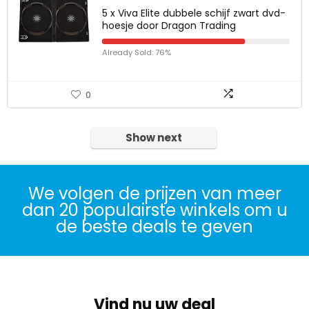
5 x Viva Elite dubbele schijf zwart dvd-
hoesje door Dragon Trading
Already Sold: 76%
0
Show next
We volgen de prijzen van meer
dan 20 populairste winkels om u
de beste deals te geven
Vind nu uw deal