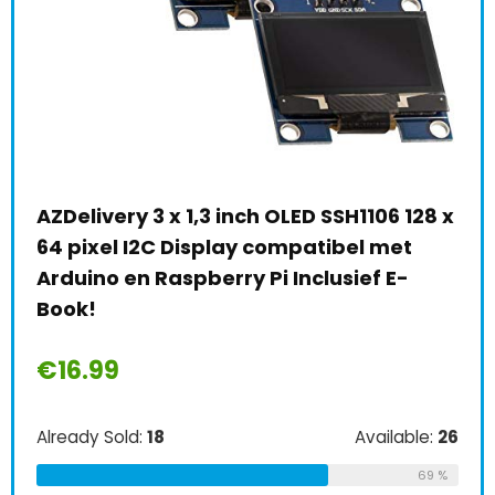
Gee
W 2
Ras
€
7
AZDelivery D1 R32 ESP32 CH340G
28 x
Development Board WiFi Bluetooth IoT
Alre
compatibel met Arduino inclusief E-
Book!
Schi
€
10.29
0
Already Sold:
21
Available:
31
e:
26
T
68 %
69 %