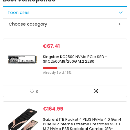
Toon alles
Choose category
€
67.41
Kingston KC2500 NVMe PCIe SSD -
SKC2500M8/250G M.2 2280
Already Sold: 18%
0
€
164.99
Sabrent 1TB Rocket 4 PLUS NVMe 4.0 Gen4
PCIe M.2 Interne Extreme Prestaties SSD +
M.2 NVMe PS5 Koelplaat Combo (SB-