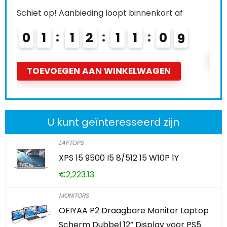
Schiet op! Aanbieding loopt binnenkort af
0
2
1
2
1
1
0
7
TOEVOEGEN AAN WINKELWAGEN
U kunt geïnteresseerd zijn
LAPTOPS
XPS 15 9500 I5 8/512 15 W10P 1Y
€
2,223.13
MONITORS
OFIYAA P2 Draagbare Monitor Laptop
Scherm Dubbel 12” Display voor PS5