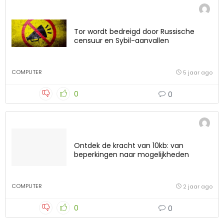
Tor wordt bedreigd door Russische
censuur en Sybil-aanvallen
COMPUTER
5 jaar ago
0
0
Ontdek de kracht van 10kb: van
beperkingen naar mogelijkheden
COMPUTER
2 jaar ago
0
0