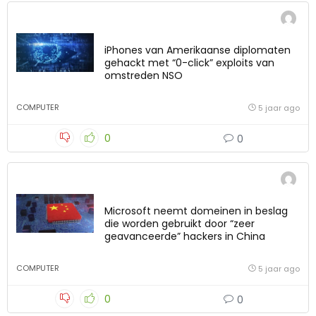
iPhones van Amerikaanse diplomaten
gehackt met “0-click” exploits van
omstreden NSO
COMPUTER
5 jaar ago
0
0
Microsoft neemt domeinen in beslag
die worden gebruikt door “zeer
geavanceerde” hackers in China
COMPUTER
5 jaar ago
0
0