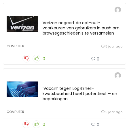
Verizon negeert de opt-out-
voorkeuren van gebruikers in push om
browsegeschiedenis te verzamelen
COMPUTER
5 jaar ago
0
0
‘Vaccin’ tegen Log4Shell-
kwetsbaarheid heeft potentieel — en
beperkingen
COMPUTER
5 jaar ago
0
0