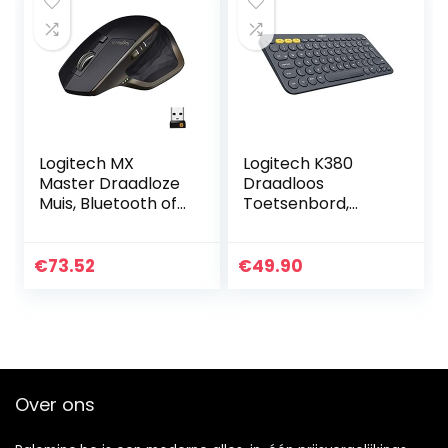
Logitech MX
Logitech K380
Master Draadloze
Draadloos
Muis, Bluetooth of
Toetsenbord,
2.4 GHz Unifying
Multi-device,
USB mini dongle,
Windows/Apple
1000 DPI laser
iOS/Apple
€
73.52
€
49.90
tracking op elk…
TV/Android/Chro
me, Bluetooth,
ruimbesparend…
Over ons