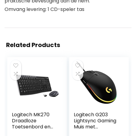
praktische bevestiging aan de riem.
Omvang levering: 1 CD-speler tas
Related Products
Logitech MK270
Logitech G203
Draadloze
Lightsync Gaming
Toetsenbord en
Muis met
muis combi,
Aanpasbare RGB-