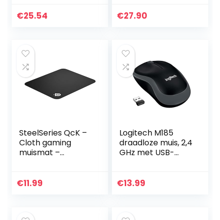
Windows,
verlichting, 6
Compacte
Programmeerbar
€
25.54
€
27.90
draadloze muis, 8
e Knoppen,
multimedia- en
Gaming Grade
sneltoetsen…
Sensor, 8K…
SteelSeries QcK –
Logitech M185
Cloth gaming
draadloze muis, 2,4
muismat –
GHz met USB-
Exclusief
mini-ontvanger,
microgeweven
batterijduur van 12
oppervlak –
maanden, 1000 DPI
€
11.99
€
13.99
Maximale controle
optische tracking…
– Grootte M
320mm x 270mm…