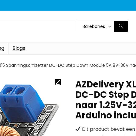
Barebones
ag
Blogs
015 Spanningsomzetter DC-DC Step Down Module 5A 8V-36V naar
AZDelivery X
DC-DC Step 
naar 1.25V-3
Arduino inclu
Dit product bevat een 