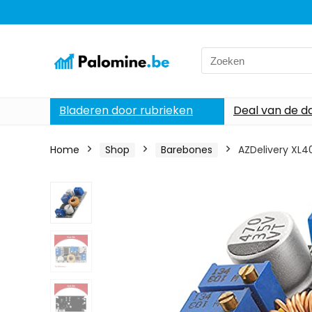
Search
for:
Bladeren door rubrieken
Deal van de d
Home
Shop
Barebones
AZDelivery XL4