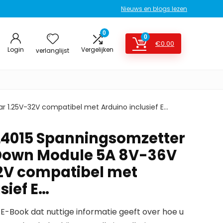
Nieuws en blogs lezen
0
0
€
0.00
Login
Vergelijken
verlanglijst
 1.25V-32V compatibel met Arduino inclusief E…
L4015 Spanningsomzetter
Down Module 5A 8V-36V
2V compatibel met
sief E…
E-Book dat nuttige informatie geeft over hoe u