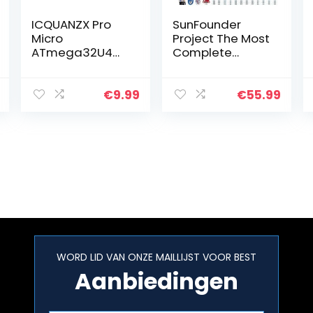
ICQUANZX Pro
SunFounder
Micro
Project The Most
ATmega32U4
Complete
5V / 16MHz
Electrnoics
modulekaart
Starter Kit
met 2 rijen pin-
Compatible with
€
9.99
€
55.99
headers voor
Arduino Mega
Arduino
R3, 73 Tutorials
Leonardo
Included
Vervang
ATmega328
Pro…
WORD LID VAN ONZE MAILLIJST VOOR BEST
Aanbiedingen