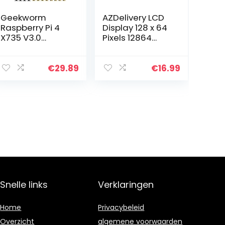
Geekworm
AZDelivery LCD
Raspberry Pi 4
Display 128 x 64
X735 V3.0
Pixels 12864
Expansion Board
KS0108/KS0107
with PWM
Display Module
Cooling Fan &
met 4×20
€
29.89
€
16.99
Safe Shutdown
Tekens
& DC 6V-30V
compatibel met
Width Voltage
Arduino…
Input…
Snelle links
Verklaringen
Home
Privacybeleid
Overzicht
algemene voorwaarden