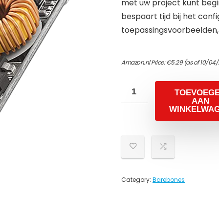
met uw project kunt beginn
bespaart tijd bij het con
toepassingsvoorbeelden, v
Amazon.nl Price:
€
5.29
(as of 10/04/
TOEVOEG
AAN
WINKELWA
Category:
Barebones