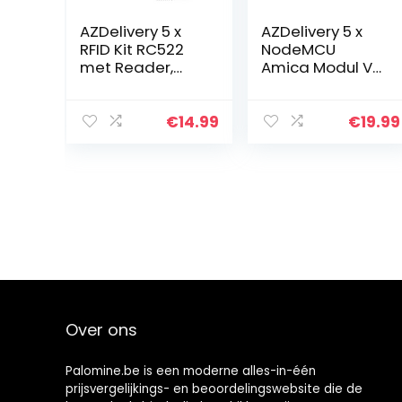
AZDelivery 5 x
AZDelivery 5 x
RFID Kit RC522
NodeMCU
met Reader,
Amica Modul V2
Chip en Card
ESP8266 ESP-12E
13.56MHz SPI
WIFI Wifi
compatibel met
Development
€
14.99
€
19.99
Arduino en
Board met
Raspberry Pi
CP2102
Inclusief E…
compatibel met
Arduino…
Over ons
Palomine.be is een moderne alles-in-één
prijsvergelijkings- en beoordelingswebsite die de