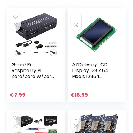
GeeekPi
AZDelivery LCD
Raspberry Pi
Display 128 x 64
Zero/Zero W/Zero
Pixels 12864
W 2 Case, 7 in 1
KS0108/KS0107
Basic Starter Kit
Display Module
met ABS
met 4×20 Tekens
€
7.99
€
16.99
Raspberry Pi Zero
compatibel met
Case, 20Pin GPIO…
Arduino…