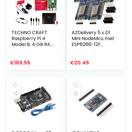
TECHNO CRAFT
AZDelivery 5 x D1
Raspberry Pi 4
Mini NodeMcu met
Model B, 4 GB RAM
ESP8266-12F
+ 32 GB klasse 10,
WLAN-Module
micro-SD-kaart,
CH340G Lua
officiële voeding
compatibel met
€
169.55
€
20.49
Raspberry Pi4…
Arduino Inclusief E-
Book!