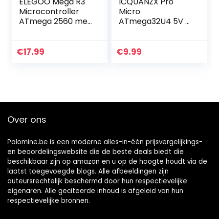
ELEGOO Mega R3
ICQUANZX Pro
Microcontroller
Micro
ATmega 2560 met
ATmega32U4 5V /
USB-kabel
16MHz
Compatibel met
modulekaart met
Arduino IDE
2 rijen pin-headers
€
17.99
€
9.99
voor Arduino
Leonardo Vervang
ATmega328 Pro…
Over ons
Palomine.be is een moderne alles-in-één prijsvergelijkings-
en beoordelingswebsite die de beste deals biedt die
beschikbaar zijn op amazon en u op de hoogte houdt via de
laatst toegevoegde blogs. Alle afbeeldingen zijn
auteursrechtelijk beschermd door hun respectievelijke
eigenaren. Alle geciteerde inhoud is afgeleid van hun
respectievelijke bronnen.