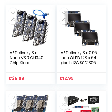
AZDelivery 3 x
AZDelivery 3 x 0.96
Nano V3.0 CH340
inch OLED 128 x 64
Chip Klaar
pixels I2C SSD1306
Gesoldeerd,
Display
Verbeterde Versie
compatibel met
met USB-kabel,
Arduino en
€
35.99
€
12.99
100% Nano V3
Raspberry Pi
compatibel
Inclusief E…
Inclusief…