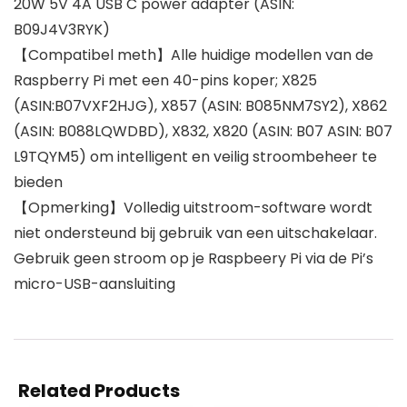
20W 5V 4A USB C power adapter (ASIN:
B09J4V3RYK)
【Compatibel meth】Alle huidige modellen van de
Raspberry Pi met een 40-pins koper; X825
(ASIN:B07VXF2HJG), X857 (ASIN: B085NM7SY2), X862
(ASIN: B088LQWDBD), X832, X820 (ASIN: B07 ASIN: B07
L9TQYM5) om intelligent en veilig stroombeheer te
bieden
【Opmerking】Volledig uitstroom-software wordt
niet ondersteund bij gebruik van een uitschakelaar.
Gebruik geen stroom op je Raspbeery Pi via de Pi’s
micro-USB-aansluiting
Related Products