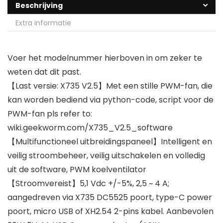
Beschrijving
Extra informatie
Voer het modelnummer hierboven in om zeker te
weten dat dit past.
【Last versie: X735 V2.5】Met een stille PWM-fan, die
kan worden bediend via python-code, script voor de
PWM-fan pls refer to:
wiki.geekworm.com/X735_V2.5_software
【Multifunctioneel uitbreidingspaneel】Intelligent en
veilig stroombeheer, veilig uitschakelen en volledig
uit de software, PWM koelventilator
【Stroomvereist】5,1 Vdc +/-5%, 2,5 ~ 4 A;
aangedreven via X735 DC5525 poort, type-C power
poort, micro USB of XH2.54 2-pins kabel. Aanbevolen