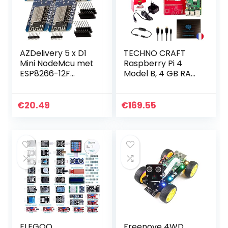
AZDelivery 5 x D1
TECHNO CRAFT
Mini NodeMcu met
Raspberry Pi 4
ESP8266-12F
Model B, 4 GB RAM
WLAN-Module
+ 32 GB klasse 10,
CH340G Lua
micro-SD-kaart,
compatibel met
officiële voeding
€
20.49
€
169.55
Arduino Inclusief E-
Raspberry Pi4…
Book!
ELEGOO
Freenove 4WD