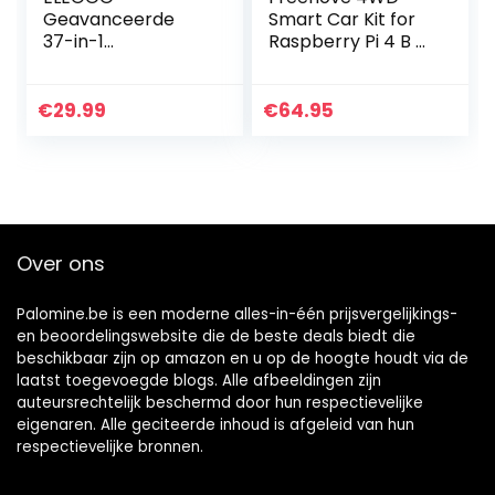
Geavanceerde
Smart Car Kit for
37-in-1
Raspberry Pi 4 B 3
Sensormodule
B+ B A+, Face
Bouwpakket
Tracking, Line
Compatibel met
Tracking, Light
€
29.99
€
64.95
Arduino IDE met
Tracing, Obstacle…
Handleiding voor
Elektronicaproject
en
Over ons
Palomine.be is een moderne alles-in-één prijsvergelijkings-
en beoordelingswebsite die de beste deals biedt die
beschikbaar zijn op amazon en u op de hoogte houdt via de
laatst toegevoegde blogs. Alle afbeeldingen zijn
auteursrechtelijk beschermd door hun respectievelijke
eigenaren. Alle geciteerde inhoud is afgeleid van hun
respectievelijke bronnen.