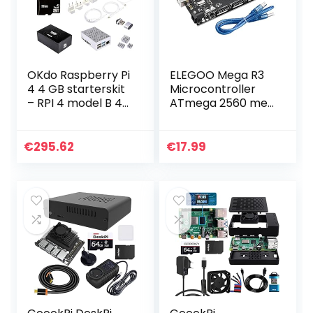
OKdo Raspberry Pi
ELEGOO Mega R3
4 4 GB starterskit
Microcontroller
– RPI 4 model B 4
ATmega 2560 met
GB met 32 GB
USB-kabel
micro-SD, USB-C-
Compatibel met
kabel, voeding, 2
Arduino IDE
€
295.62
€
17.99
HDMI-kabels, 3…