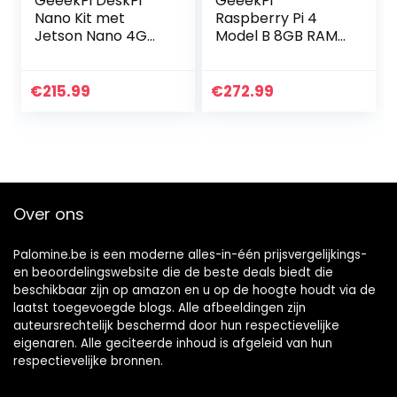
GeeekPi DeskPi
GeeekPi
Nano Kit met
Raspberry Pi 4
Jetson Nano 4G
Model B 8GB RAM
(B01 versie) &
+ 64GB SD-kaart,
ventilator
Ultimate Kit met
koellichaam & 5V
Raspberry Pi 4
€
215.99
€
272.99
4A voeding &
behuizing met
64GB kaart & 4K
ventilator…
HDMI…
Over ons
Palomine.be is een moderne alles-in-één prijsvergelijkings-
en beoordelingswebsite die de beste deals biedt die
beschikbaar zijn op amazon en u op de hoogte houdt via de
laatst toegevoegde blogs. Alle afbeeldingen zijn
auteursrechtelijk beschermd door hun respectievelijke
eigenaren. Alle geciteerde inhoud is afgeleid van hun
respectievelijke bronnen.