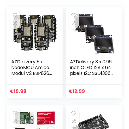
AZDelivery 5 x
AZDelivery 3 x 0.96
NodeMCU Amica
inch OLED 128 x 64
Modul V2 ESP8266
pixels I2C SSD1306
ESP-12E WIFI Wifi
Display
Development
compatibel met
Board met CP2102
Arduino en
€
19.99
€
12.99
compatibel met
Raspberry Pi
Arduino…
Inclusief E…