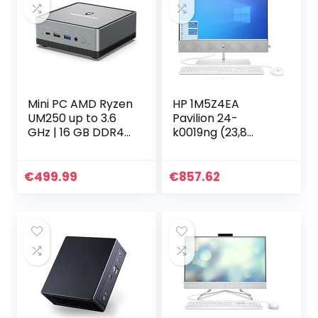
Mini PC AMD Ryzen
HP 1M5Z4EA
UM250 up to 3.6
Pavilion 24-
GHz | 16 GB DDR4
k0019ng (23,8
RAM 256 GB SSD
inch/FullHD) All-
Desktop PC |
in-OnePC
Radeon Vega 8
(AMDRyzen74800
€
499.99
€
857.62
Graphics | Dual
H,16GBDDR4RAM,1T
WiFi 4K…
BHDD,512GBSSD…