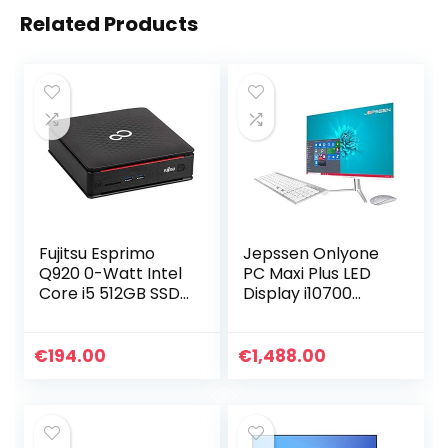
Related Products
Fujitsu Esprimo
Jepssen Onlyone
Q920 0-Watt Intel
PC Maxi Plus LED
Core i5 512GB SSD
Display i10700
(NIEUW) harde
32GB SSD1TB M.2
schijf 16GB
wit WINDOWS 10
geheugen Win 10
PRO
€
194.00
€
1,488.00
Pro Desktop
computer Mini…