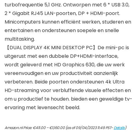
turbofrequentie 5,1 GHz. Ontworpen met 6 * USB 3.0,
2 * Gigabit RJ45 LAN-poorten, DP + HDMI-poort.
Minicomputers kunnen efficiënt werken, studeren en
entertainen en ondersteunen soepele en snelle
multitasking.
【DUAL DISPLAY 4K MINI DESKTOP PC】De mini-pc is
uitgerust met een dubbele DP+HDMI-interface,
wordt geleverd met HD Graphics 630, die uw werk
vereenvoudigen en uw productiviteit aanzienlijk
verbeteren. Beide poorten ondersteunen 4k Ultra
HD-streaming voor verbluffende visuele effecten en
om u productief te houden. bieden een geweldige tv-
ervaring met levensecht beeld.
Prijsklasse:
Amazon.nl Price:
€
411.00
–
€
1,160.00
(as of 09/04/2023 11:49 PST-
Details
)
€411.00
tot