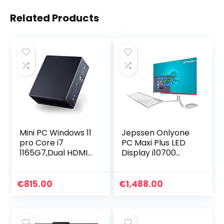
Related Products
Mini PC Windows 11
Jepssen Onlyone
pro Core i7
PC Maxi Plus LED
1165G7,Dual HDMI
Display i10700
Mini Desktop
32GB SSD1TB M.2
Computer,4K@60
wit WINDOWS 10
Hz HTPC,Mini DP
PRO
€
815.00
€
1,488.00
Output,USB-C
Thundbolt 4.0,1…