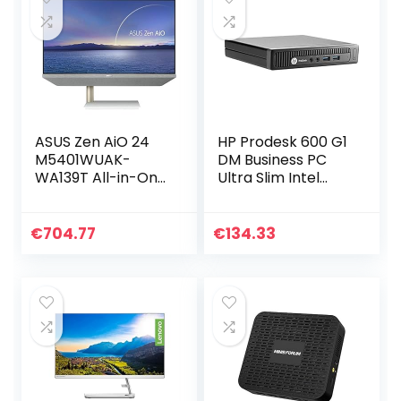
ASUS Zen AiO 24
HP Prodesk 600 G1
M5401WUAK-
DM Business PC
WA139T All-in-One
Ultra Slim Intel
desktop-pc met
Core i5 4590T 8
23,8 inch FHD anti-
GB RAM 500 GB
glare, AMD Ryzen 3
HDD 24 maanden
€
704.77
€
134.33
5300U, RAM 8GB
WLAN-standaard…
DDR4…