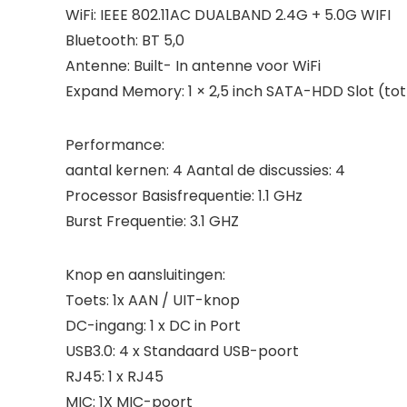
WiFi: IEEE 802.11AC DUALBAND 2.4G + 5.0G WIFI
Bluetooth: BT 5,0
Antenne: Built- In antenne voor WiFi
Expand Memory: 1 × 2,5 inch SATA-HDD Slot (tot
Performance:
aantal kernen: 4 Aantal de discussies: 4
Processor Basisfrequentie: 1.1 GHz
Burst Frequentie: 3.1 GHZ
Knop en aansluitingen:
Toets: 1x AAN / UIT-knop
DC-ingang: 1 x DC in Port
USB3.0: 4 x Standaard USB-poort
RJ45: 1 x RJ45
MIC: 1X MIC-poort