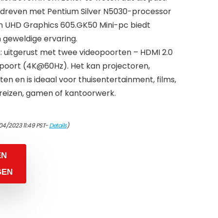
edreven met Pentium Silver N5030-processor
en UHD Graphics 605.GK50 Mini-pc biedt
 geweldige ervaring.
 uitgerust met twee videopoorten – HDMI 2.0
oort (4K@60Hz). Het kan projectoren,
ten en is ideaal voor thuisentertainment, films,
reizen, gamen of kantoorwerk.
04/2023 11:49 PST-
Details
)
EN
GEN