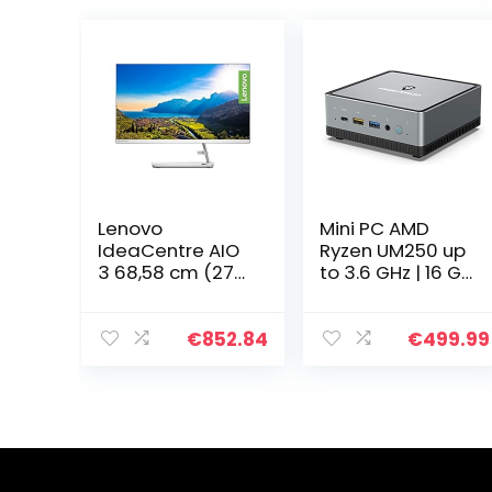
Lenovo
Mini PC AMD
IdeaCentre AIO
Ryzen UM250 up
3 68,58 cm (27
to 3.6 GHz | 16 GB
inch, 1920×1080,
DDR4 RAM 256
FHD, WideView,
GB SSD Desktop
ontspiegeld)
PC | Radeon
€
852.84
€
499.99
All-in-One
Vega 8 Graphics
desktop-pc
| Dual WiFi 4K…
(AMD Ryzen 5…