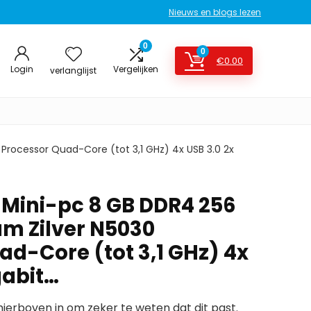
Nieuws en blogs lezen
0
0
€
0.00
Login
Vergelijken
verlanglijst
Processor Quad-Core (tot 3,1 GHz) 4x USB 3.0 2x
Mini-pc 8 GB DDR4 256
um Zilver N5030
ad-Core (tot 3,1 GHz) 4x
gabit…
erboven in om zeker te weten dat dit past.