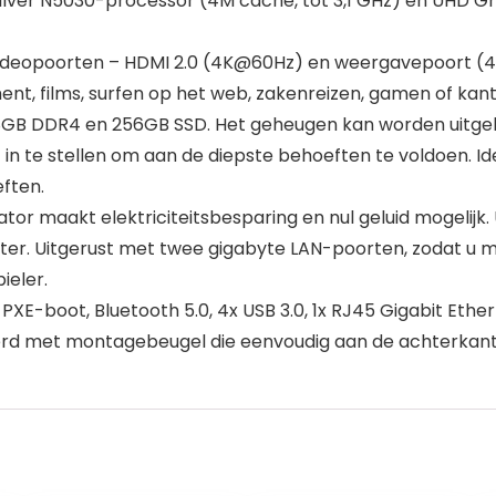
lver N5030-processor (4M cache, tot 3,1 GHz) en UHD Gr
videopoorten – HDMI 2.0 (4K@60Hz) en weergavepoort (4K
nment, films, surfen op het web, zakenreizen, gamen of kan
 8GB DDR4 en 256GB SSD. Het geheugen kan worden uitgebr
 in te stellen om aan de diepste behoeften te voldoen. I
ften.
lator maakt elektriciteitsbesparing en nul geluid mogelij
ter. Uitgerust met twee gigabyte LAN-poorten, zodat u m
ieler.
E-boot, Bluetooth 5.0, 4x USB 3.0, 1x RJ45 Gigabit Ether
rd met montagebeugel die eenvoudig aan de achterkant v