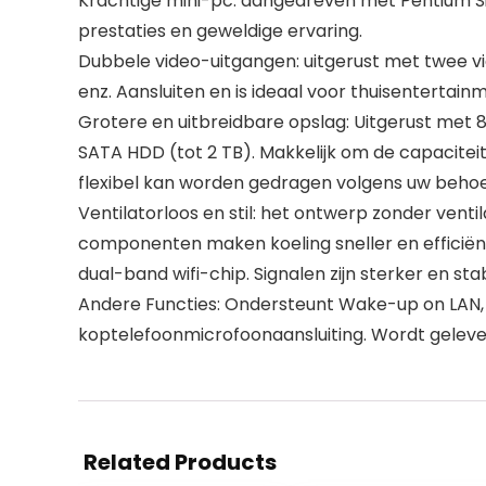
Krachtige mini-pc: aangedreven met Pentium Si
prestaties en geweldige ervaring.
Dubbele video-uitgangen: uitgerust met twee 
enz. Aansluiten en is ideaal voor thuisentertai
Grotere en uitbreidbare opslag: Uitgerust met
SATA HDD (tot 2 TB). Makkelijk om de capaciteit
flexibel kan worden gedragen volgens uw behoe
Ventilatorloos en stil: het ontwerp zonder venti
componenten maken koeling sneller en efficiën
dual-band wifi-chip. Signalen zijn sterker en stab
Andere Functies: Ondersteunt Wake-up on LAN, PX
koptelefoonmicrofoonaansluiting. Wordt geleve
Related Products