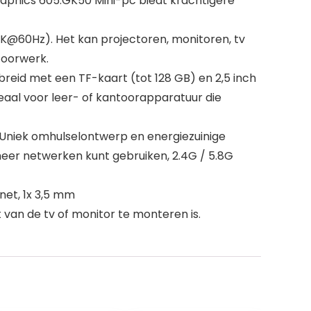
aphics 605.GK50 Mini-pc biedt krachtigere
@60Hz). Het kan projectoren, monitoren, tv
toorwerk.
eid met een TF-kaart (tot 128 GB) en 2,5 inch
deaal voor leer- of kantoorapparatuur die
k. Uniek omhulselontwerp en energiezuinige
eer netwerken kunt gebruiken, 2.4G / 5.8G
net, 1x 3,5 mm
an de tv of monitor te monteren is.