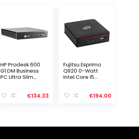
HP Prodesk 600
Fujitsu Esprimo
G1 DM Business
Q920 0-Watt
PC Ultra Slim
Intel Core i5
Intel Core i5
512GB SSD
4590T 8 GB RAM
(NIEUW) harde
500 GB HDD 24
schijf 16GB
€
134.33
€
194.00
maanden
geheugen Win
WLAN-
10 Pro Desktop
standaard…
computer Mini…