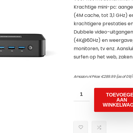
Krachtige mini-pc: aang
(4M cache, tot 3,1 GHz) 
krachtigere prestaties en
Dubbele video-uitgangen:
(4K@60Hz) en weergavep
monitoren, tv enz. Aanslui
surfen op het web, zaken
Amazon.nl Price:
€
289.99
(as of 09/
TOEVOEG
AAN
WINKELWA