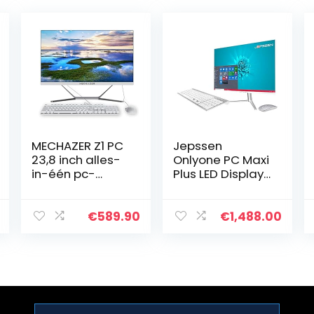
MECHAZER Z1 PC
Jepssen
23,8 inch alles-
Onlyone PC Maxi
in-één pc-
Plus LED Display
desktopcomput
i10700 32GB
er Intel Core i5-
SSD1TB M.2 wit
3340M (tot 3,4
WINDOWS 10 PRO
€
589.90
€
1,488.00
GHz) Windows10
Pro,8GB
DDR3,256 GB…