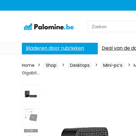
Search
for:
Bladeren door rubrieken
Deal van de d
Home
Shop
Desktops
Mini-pc’s
M
Gigabit…