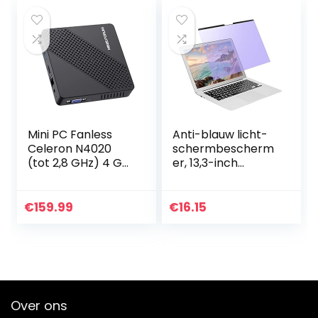
Mini PC Fanless
Anti-blauw licht-
Celeron N4020
schermbescherm
(tot 2,8 GHz) 4 GB
er, 13,3-inch
DDR4 / 64 GB
laptopcomputerfil
eMMC Mini-
m
desktop computer
Oogbescherming
€
159.99
€
16.15
HDMI 2.0 en VGA-
Magnetische
poort 2.4/5.8G…
blauw licht-
blokkerende…
Over ons