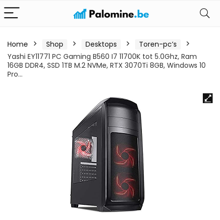
Home
Shop
Desktops
Toren-pc’s
Yashi EY11771 PC Gaming B560 I7 11700K tot 5.0Ghz, Ram
16GB DDR4, SSD 1TB M.2 NVMe, RTX 3070Ti 8GB, Windows 10
Pro…