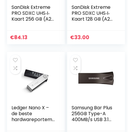
SanDisk Extreme
SanDisk Extreme
PRO SDXC UHS‐I‐
PRO SDXC UHS‐I‐
Kaart 256 GB (A2
Kaart 128 GB (A2
App Performance,
App Performance,
4K UHD,
4K UHD,
Leessnelheden Tot
Leessnelheden Tot
€
84.13
€
33.00
170 MB/s, Class 10,
170 MB/s, Class 10,
UHS-I, U3…
UHS-I, U3…
Ledger Nano X –
Samsung Bar Plus
de beste
256GB Type-A
hardwareportemo
400MB/s USB 3.1
nnee voor
Flash Drive Titan
cryptovaluta –
Grey