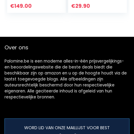
Bluetooth® –
€
149.00
€
29.90
beveilig en beheer
je Bitcoin,
Ethereum…
Over ons
Palomine.be is een moderne alles-in-één prijsvergelijkings-
en beoordelingswebsite die de beste deals biedt die
beschikbaar zijn op amazon en u op de hoogte houdt via de
laatst toegevoegde blogs. Alle afbeeldingen zijn
auteursrechtelijk beschermd door hun respectievelijke
eigenaren. Alle geciteerde inhoud is afgeleid van hun
respectievelijke bronnen.
WORD LID VAN ONZE MAILLIJST VOOR BEST