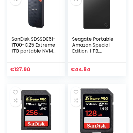
SanDisk SDSSDE61-
Seagate Portable
1T00-G25 Extreme
Amazon Special
1TB portable NVMe
Edition, 1 TB,
SSD, USB-C, tot
Draagbare
1050MB/s
Externe Harde
leessnelheid en
Schijf, Zwart, 2,5″,
€
127.90
€
44.84
1000MB/s
USB 3.0, PC,
schrijfsnelheid…
Laptop, 2 jaar
Rescue Services
(STGX1000400)