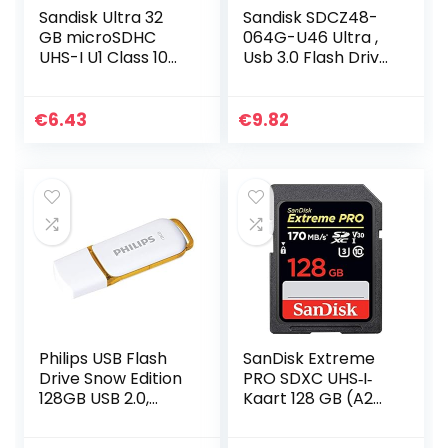
Sandisk Ultra 32
Sandisk SDCZ48-
GB microSDHC
064G-U46 Ultra ,
UHS-I U1 Class 10
Usb 3.0 Flash Drive,
Geheugen Kaart
64Gb, 130Mb/S
met Adapter, tot
120 MB/s
€
6.43
€
9.82
Philips USB Flash
SanDisk Extreme
Drive Snow Edition
PRO SDXC UHS‐I‐
128GB USB 2.0,
Kaart 128 GB (A2
USB-stick,
App Performance,
Ondersteunt USB
4K UHD,