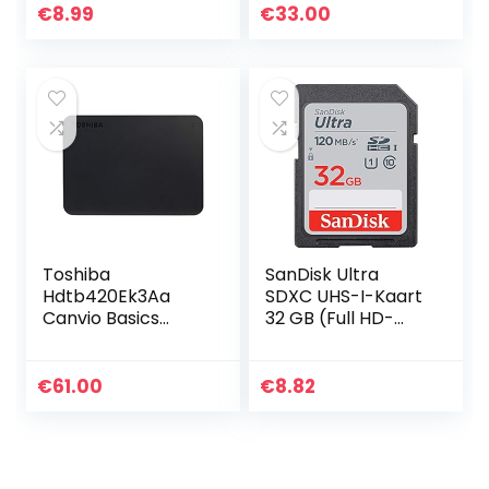
3.0 en USB 3.1
Leessnelheden Tot
€
8.99
€
33.00
Poorten, Wit, 1 Stuk
170 MB/s, Class 10,
UHS-I, U3…
Toshiba
SanDisk Ultra
Hdtb420Ek3Aa
SDXC UHS-I-Kaart
Canvio Basics
32 GB (Full HD-
Draagbare
Video’s, UHS-I-
Externe Harde
Videoprestaties,
Schijf, Current
Leessnelheden Tot
€
61.00
€
8.82
Versie, 2Tb, Zwart
120 MB/s, Bestand
Tegen…