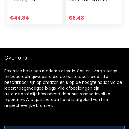
Draagbare
Geheugen Kaart
Externe Harde
met Adapter, tot
Schijf, Zwart, 2,5″,
120 MB/s
€
44.84
€
6.43
USB 3.0, PC,
Laptop, 2 jaar
Rescue Services
(STGX1000400)
Over ons
Palomine.be is een moderne alles-in-één prijsvergelijkings-
en beoordelingswebsite die de beste deals biedt die
beschikbaar zijn op amazon en u op de hoogte houdt via de
laatst toegevoegde blogs. Alle afbeeldingen zijn
auteursrechtelijk beschermd door hun respectievelijke
eigenaren. Alle geciteerde inhoud is afgeleid van hun
respectievelijke bronnen.