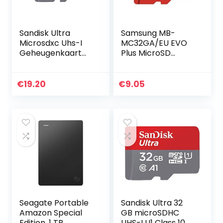
Sandisk Ultra
Samsung MB-
Microsdxc Uhs-I
MC32GA/EU EVO
Geheugenkaart
Plus MicroSD
128 Gb (Voor
Geheugen Kaart
Smartphones &
Inclusief Adapter,
Tablets,
32GB, Rood/Wit
€
19.20
€
9.05
Waterbestendig,
Temperatuurbest
endig…
Seagate Portable
Sandisk Ultra 32
Amazon Special
GB microSDHC
Edition, 1 TB,
UHS-I U1 Class 10