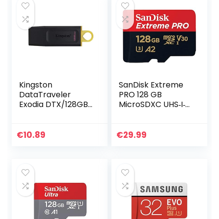
Kingston
SanDisk Extreme
DataTraveler
PRO 128 GB
Exodia DTX/128GB
MicroSDXC UHS‐I‐
Flash Drive USB 3.2
Kaart + SD-
Gen 1 – met
Adapter (A2 App
beschermkap en
Performance, 2
€
10.89
€
29.99
sleutelring in
Jaar RescuePRO
verschillende…
Deluxe Software…