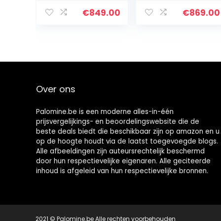
Intel Core i5
(400 Nits), Core
10500H Turbo
i5-1135G7 quad,
€
849.00
€
869.00
Boost 4,5GHz,
8GB RAM, 512GB
NVIDIA GeForce…
SSD, Windows
10…
Over ons
Palomine.be is een moderne alles-in-één
prijsvergelijkings- en beoordelingswebsite die de
beste deals biedt die beschikbaar zijn op amazon en u
op de hoogte houdt via de laatst toegevoegde blogs.
Alle afbeeldingen zijn auteursrechtelijk beschermd
door hun respectievelijke eigenaren. Alle geciteerde
inhoud is afgeleid van hun respectievelijke bronnen.
2021 © Palomine.be Alle rechten voorbehouden