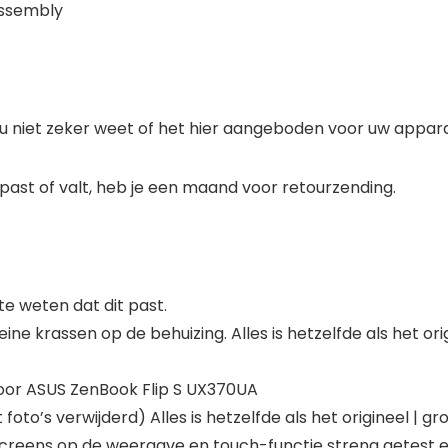
Assembly
u niet zeker weet of het hier aangeboden voor uw appara
 past of valt, heb je een maand voor retourzending.
 weten dat dit past.
ine krassen op de behuizing. Alles is hetzelfde als het or
oor ASUS ZenBook Flip S UX370UA
 foto’s verwijderd) Alles is hetzelfde als het origineel | gro
reens op de weergave en touch-functie streng getest en h