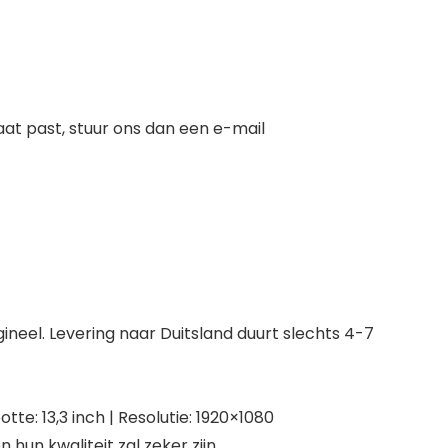
at past, stuur ons dan een e-mail
igineel. Levering naar Duitsland duurt slechts 4-7
otte: 13,3 inch | Resolutie: 1920×1080
un kwaliteit zal zeker zijn