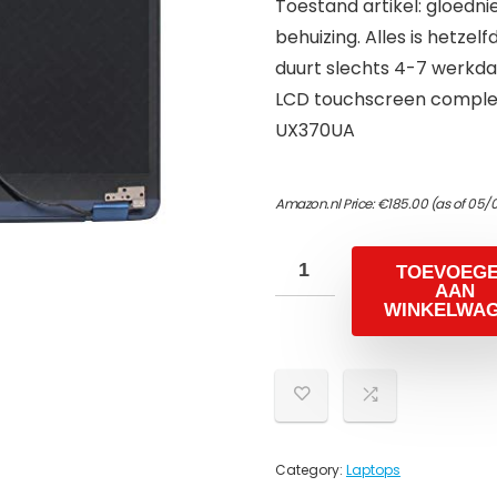
Toestand artikel: gloedni
behuizing. Alles is hetzelf
duurt slechts 4-7 werkdag
LCD touchscreen complee
UX370UA
Amazon.nl Price:
€
185.00
(as of 05/0
TOEVOEG
AAN
WINKELWA
Category:
Laptops