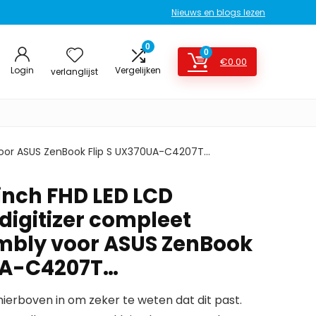
Nieuws en blogs lezen
0
0
€
0.00
Login
Vergelijken
verlanglijst
 voor ASUS ZenBook Flip S UX370UA-C4207T…
inch FHD LED LCD
digitizer compleet
mbly voor ASUS ZenBook
0UA-C4207T…
erboven in om zeker te weten dat dit past.