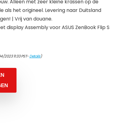
euw. Alleen met zeer kleine krassen op de
de als het origineel. Levering naar Duitsland
en! | Vrij van douane.
t display Assembly voor ASUS ZenBook Flip S
4/2023 11:33 PST-
Details
)
EN
GEN