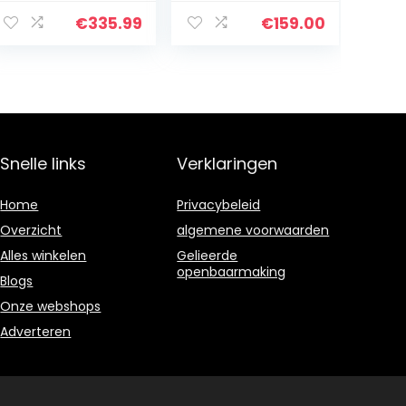
Silver N5030 |
Montage
8GB RAM | 128GB
Vervanging
€
335.99
€
159.00
eMMC | Chrome
5D10R03188
OS | QWERTY
5D10R03189 met
Toetsenbord
bezel voor
Lenovo…
Snelle links
Verklaringen
Home
Privacybeleid
Overzicht
algemene voorwaarden
Alles winkelen
Gelieerde
openbaarmaking
Blogs
Onze webshops
Adverteren