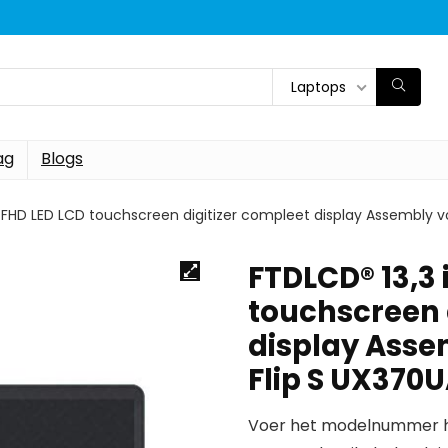
Laptops
ag
Blogs
h FHD LED LCD touchscreen digitizer compleet display Assembly
FTDLCD® 13,3 
touchscreen 
display Asse
Flip S UX37
Voer het modelnummer hi