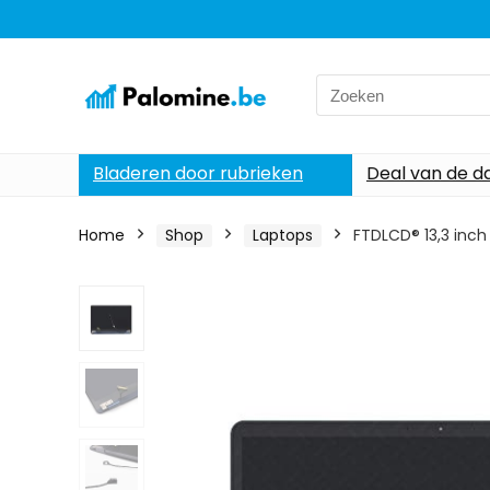
Search
for:
Bladeren door rubrieken
Deal van de d
Home
Shop
Laptops
FTDLCD® 13,3 inc