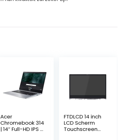
Acer
FTDLCD 14 inch
Chromebook 314
LCD Scherm
| 14″ Full-HD IPS |
Touchscreen
Intel Pentium
Digitizer Display