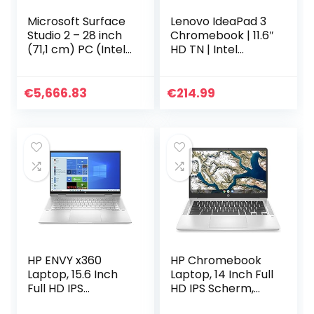
Microsoft Surface
Lenovo IdeaPad 3
Studio 2 – 28 inch
Chromebook | 11.6″
(71,1 cm) PC (Intel
HD TN | Intel
Core i7-7820HQ,
Celeron N4020 |
32 GB RAM, 2 TB
4GB RAM | 64GB
SSD, NVIDIA
eMMC | Chrome
€
5,666.83
€
214.99
GeForce GTX1070-
OS | QWERTY
8…
Toetsenbord
HP ENVY x360
HP Chromebook
Laptop, 15.6 Inch
Laptop, 14 Inch Full
Full HD IPS
HD IPS Scherm,
Touchscreen (400
Pentium Silver