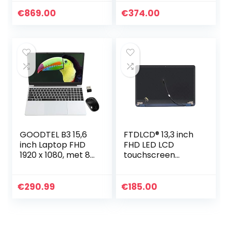
Nits), Core i5-
N5030 quad, 8GB
1135G7 quad, 8GB
RAM, 128GB eMMC,
€
869.00
€
374.00
RAM, 512GB SSD,
Chrome OS, 14a…
Windows 10…
GOODTEL B3 15,6
FTDLCD® 13,3 inch
inch Laptop FHD
FHD LED LCD
1920 x 1080, met 8
touchscreen
GB RAM 256 GB
digitizer compleet
SSD Windows 10
display Assembly
Pro 64 bits,
voor ASUS
€
290.99
€
185.00
ondersteunt SD/TF
ZenBook Flip S
512 GB…
UX370UA-
C4207T…