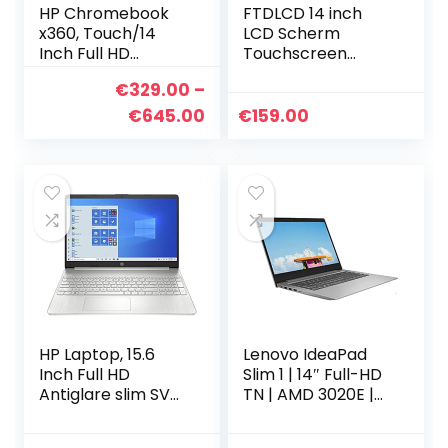
HP Chromebook
FTDLCD 14 inch
x360, Touch/14
LCD Scherm
Inch Full HD
Touchscreen
Antiglare slim IPS,
Digitizer Display
€
329.00
–
INTEL PENTIUM
Montage
N5030 (GEMINI
Vervanging
Prijsklasse:
€
645.00
€
159.00
LAKE R), 4GB RAM,
5D10R03188
€329.00
64 GB eMMC…
5D10R03189 met
tot
bezel voor
€645.00
Lenovo…
HP Laptop, 15.6
Lenovo IdeaPad
Inch Full HD
Slim 1 | 14″ Full-HD
Antiglare slim SVA,
TN | AMD 3020E |
Athlon 3050U dual,
4GB RAM | 64GB
8GB RAM, 256GB
eMMC | Windows