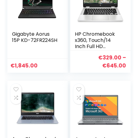
Gigabyte Aorus
HP Chromebook
15P KD-72FR224SH
x360, Touch/14
Inch Full HD
Antiglare slim IPS,
€
329.00
–
INTEL PENTIUM
N5030 (GEMINI
Prij
€
1,845.00
€
645.00
LAKE R), 4GB RAM,
€32
64 GB eMMC…
tot
€64