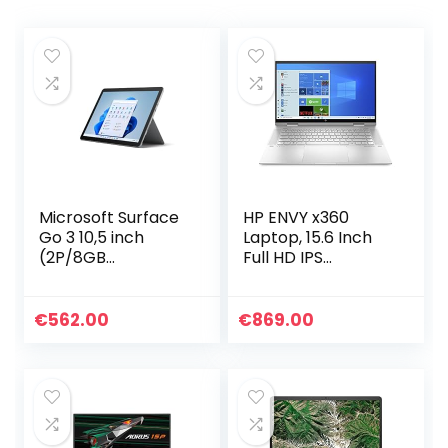
Microsoft Surface
HP ENVY x360
Go 3 10,5 inch
Laptop, 15.6 Inch
(2P/8GB
Full HD IPS
RAM/128GB SSD) –
Touchscreen (400
Platinum
Nits), Core i5-
1135G7 quad, 8GB
€
562.00
€
869.00
RAM, 512GB SSD,
Windows 10…