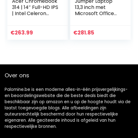
Acer Chromebook
Jumper Laptop
314 | 14″ Full-HD IPS
13,3 inch met
| Intel Celeron
Microsoft Office
N4120 Quad Core |
365 FHD
4GB RAM | 32GB
Computer PC 4 GB
eMMC | Chrome
RAM 64 GB eMMC
€
263.99
€
281.85
OS | QWERTY
Intel Celeron CPU,
Toetsenbord
Windows 10…
Over ons
Palomine.be is een moderne alles-in-één prijsvergelijkings-
en beoordelingswebsite die de beste deals biedt die
beschikbaar zijn op amazon en u op de hoogte houdt via de
laatst toegevoegde blogs. Alle afbeeldingen zijn
auteursrechtelijk beschermd door hun respectievelijke
eigenaren. Alle geciteerde inhoud is afgeleid van hun
respectievelijke bronnen.