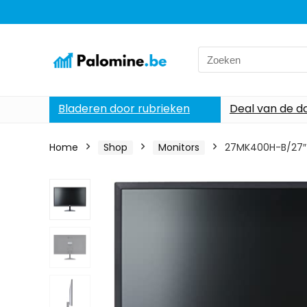
Search
for:
Bladeren door rubrieken
Deal van de d
Home
Shop
Monitors
27MK400H-B/27″