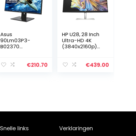
Asus
HP U28, 28 Inch
90Lm03P3-
Ultra-HD 4K
B02370
(3840x2160p)
Vg278Qf
400 Nits,
Gaming Monitor,
Displayport,
27″ Fullhd(1920 X
HDMI, USB-A,
€
210.70
€
439.00
1080), 165Hz,
USB-C,
0.5Ms*,
Ontspiegeld,
Freesync/Adapti
FreeSync
ve Sync
(1Z980AA)
Snelle links
Verklaringen