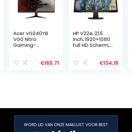
Acer VG240YB
HP V22e, 21.5
VG0 Nitro
inch, 1920×1080
Gaming-
Full HD Scherm,
Monitor, 60 cm/
HDMI en VGA-
24 Inch
poort, Low Blue
Light Modus,
€
165.71
€
134.16
(28N41AA)
WORD LID VAN ONZE MAILLIJST VOOR BEST