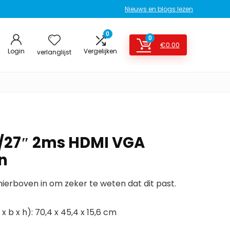
Nieuws en blogs lezen
0
0
€
0.00
Login
Vergelijken
verlanglijst
27″ 2ms HDMI VGA
n
erboven in om zeker te weten dat dit past.
 b x h): 70,4 x 45,4 x 15,6 cm