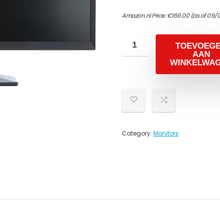
Amazon.nl Price:
€
169.00
(as of 09/
TOEVOEG
AAN
WINKELWA
Category:
Monitors