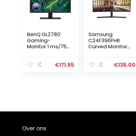
BenQ GL2780
Samsung
Gaming-
C24F396FHR
Monitor 1 ms/75
Curved Monitor,
Hz/HDMI/DVI/sp
60,9 cm (24
eaker, 27 inch
inch),
(FHD), Zwart
Energieklasse A,
€
171.55
€
135.00
zwart
Over ons