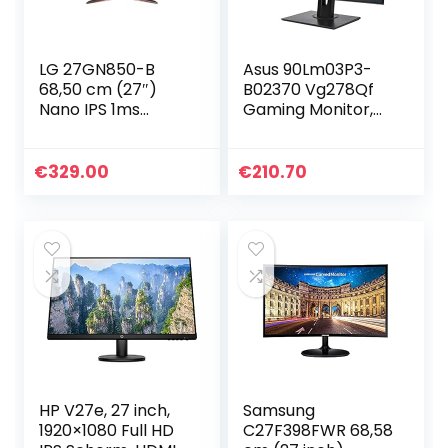
LG 27GN850-B
Asus 90Lm03P3-
68,50 cm (27″)
B02370 Vg278Qf
Nano IPS 1ms
Gaming Monitor,
Ultragear Gaming
27″ Fullhd(1920 X
Monitor (HDR,
1080), 165Hz,
Display Port, HDMI,
0.5Ms*,
€
329.00
€
210.70
in hoogte
Freesync/Adaptiv
verstelbaar, G-
e Sync
Sync compatible),
zwart
HP V27e, 27 inch,
Samsung
1920×1080 Full HD
C27F398FWR 68,58