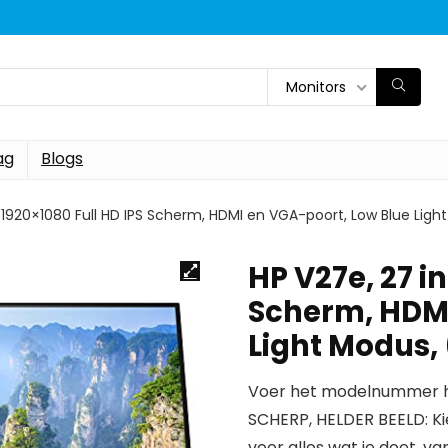
Monitors
ag
Blogs
, 1920×1080 Full HD IPS Scherm, HDMI en VGA-poort, Low Blue Lig
HP V27e, 27 i
Scherm, HDMI
Light Modus,
Voer het modelnummer hi
SCHERP, HELDER BEELD: Ki
voor alles wat je doet, 