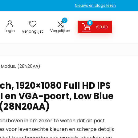
Nieuws en blogs lezen
0
0
€
0.00
Login
Vergelijken
verlanglijst
ht Modus, (28N20AA)
nch, 1920×1080 Full HD IPS
 en VGA-poort, Low Blue
 (28N20AA)
erboven in om zeker te weten dat dit past.
es voor levensechte kleuren en scherpe details
van het beantwoorden van e-mails, checken van