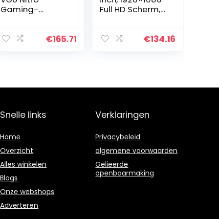
Gaming-
Full HD Scherm,
Monitor, 60 cm/
HDMI en VGA-
24 Inch
poort, Low Blue
Light Modus,
€
165.71
€
134.16
(28N41AA)
Snelle links
Verklaringen
Home
Privacybeleid
Overzicht
algemene voorwaarden
Alles winkelen
Gelieerde
openbaarmaking
Blogs
Onze webshops
Adverteren