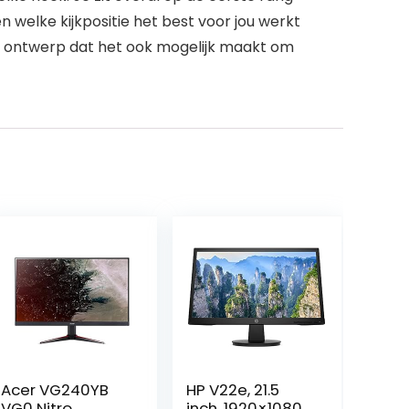
welke kijkpositie het best voor jou werkt
ze ontwerp dat het ook mogelijk maakt om
Acer VG240YB
HP V22e, 21.5
VG0 Nitro
inch, 1920×1080