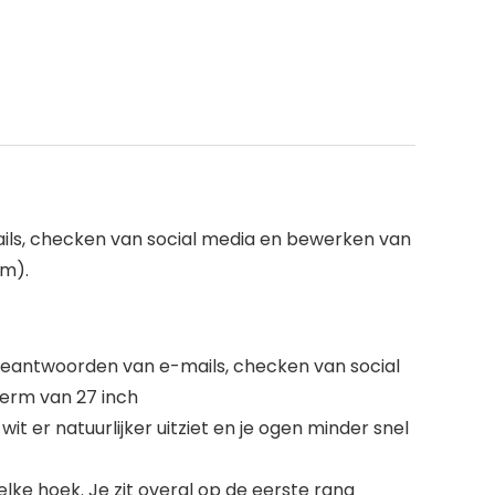
ails, checken van social media en bewerken van
cm).
 beantwoorden van e-mails, checken van social
herm van 27 inch
er natuurlijker uitziet en je ogen minder snel
lke hoek. Je zit overal op de eerste rang