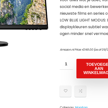
social media en bewerke
nieuwste films en series 
LOW BLUE LIGHT MODUS: 
displaykleuren subtiel war
ogen minder snel vermoe
Amazon.nl Price:
€
149.00
(as of 09/
TOEVOEG
AAN
WINKELWA
Category:
Monitors