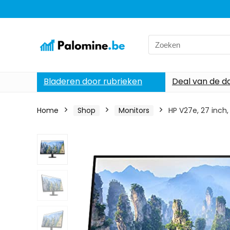
Search
for:
Bladeren door rubrieken
Deal van de d
Home
Shop
Monitors
HP V27e, 27 inch