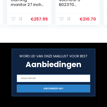
monitor 27 inch
B02370
FullHD 144 Hz
Vg278Qf
(1920 x 1080p,
Gaming Monitor,
IPS-paneel,
27″ Fullhd(1920 X
€
257.99
€
210.70
verhouding 16:9,
1080), 165Hz,
AMD FreeSync,
0.5Ms*,
helderheid…
Freesync/Adapti
ve Sync
WORD LID VAN ONZE MAILLIJST VOOR BEST
Aanbiedingen