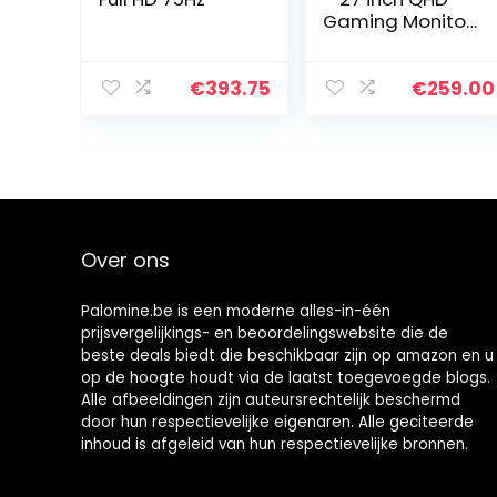
Gaming Monitor,
75 Hz, 4ms,
AdaptiveSync
(2560×1440,
€
393.75
€
259.00
HDMI,
DisplayPort)
zwart
Over ons
Palomine.be is een moderne alles-in-één
prijsvergelijkings- en beoordelingswebsite die de
beste deals biedt die beschikbaar zijn op amazon en u
op de hoogte houdt via de laatst toegevoegde blogs.
Alle afbeeldingen zijn auteursrechtelijk beschermd
door hun respectievelijke eigenaren. Alle geciteerde
inhoud is afgeleid van hun respectievelijke bronnen.