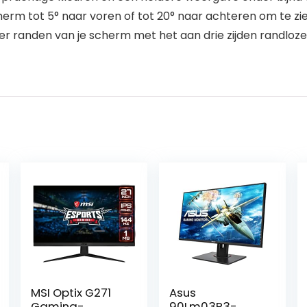
 tot 5° naar voren of tot 20° naar achteren om te zien 
er randen van je scherm met het aan drie zijden randlo
MSI Optix G271
Asus
Gaming-
90Lm03P3-