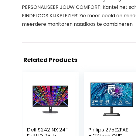
PERSONALISEER JOUW COMFORT: Kantel het scherm
EINDELOOS KIJKPLEZIER: Zie meer beeld en mind
meerdere monitoren naadloos te combineren
Related Products
Dell S2421NX 24″
Philips 275E2FAE
Full HD 75Hz
– 27 inch QHD