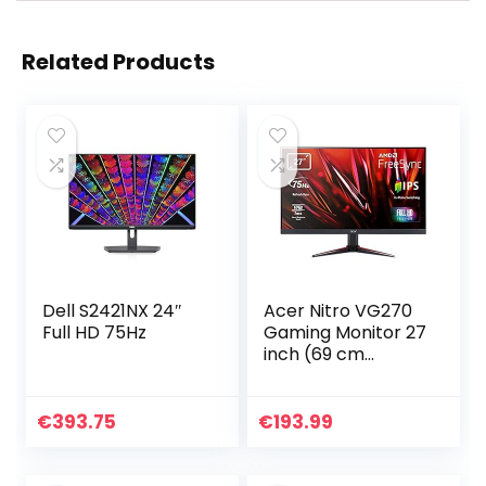
Related Products
Dell S2421NX 24″
Acer Nitro VG270
Full HD 75Hz
Gaming Monitor 27
inch (69 cm
scherm) Full HD,
75Hz HDMI, 60Hz
VGA, 1ms (VRB),
€
393.75
€
193.99
2xHDMI 1.4, VGA,
HDMI…