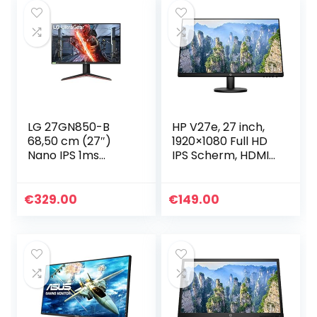
LG 27GN850-B
HP V27e, 27 inch,
68,50 cm (27″)
1920×1080 Full HD
Nano IPS 1ms
IPS Scherm, HDMI
Ultragear Gaming
en VGA-poort, Low
Monitor (HDR,
Blue Light Modus,
Display Port, HDMI,
(28N20AA)
€
329.00
€
149.00
in hoogte
verstelbaar, G-
Sync compatible),
zwart