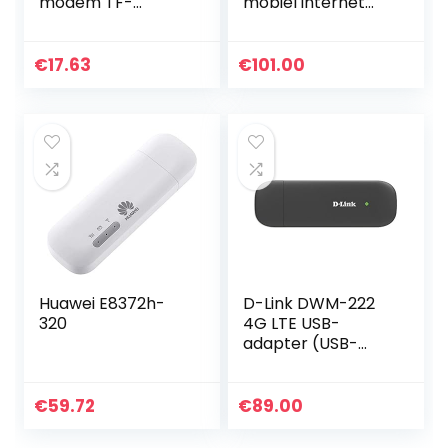
modem TF-
mobiel internet
kaartadapter SIM
(150 Mbps, WiFi
SD Draadloze 3G-
Hotspot, 4G LTE
netwerkdongle,
cat4) zwart
€
17.63
€
101.00
hot swap-
ondersteuning,
plug…
Huawei E8372h-
D-Link DWM-222
320
4G LTE USB-
adapter (USB-
aansluiting,
4G/LTE/3G, HSPA+,
150 Mbps
€
59.72
€
89.00
download en 50
Mbps upload)