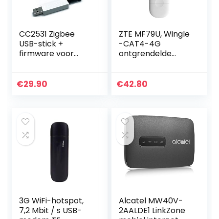
CC2531 Zigbee
ZTE MF79U, Wingle
USB-stick +
-CAT4-4G
firmware voor
ontgrendelde
openHAB ioBroker
WiFi-USB-modem,
FHEM zigbee2mqtt
Low Cost Travel
met SMA-
Wi-Fi, 150Mbps,
€
29.90
€
42.80
antenne-
Externe
behuizing, wit
antennepoorten,
wordt…
3G WiFi-hotspot,
Alcatel MW40V-
7,2 Mbit / s USB-
2AALDE1 LinkZone