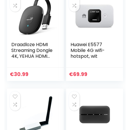
Draadloze HDMI
Huawei E5577
Streaming Dongle
Mobile 4G wifi-
4K, YEHUA HDMI
hotspot, wit
Wi-Fi Display
Dongle Scherm
Ondersteuning
€
30.99
€
69.99
Miracast Airplay
DLNA voor…