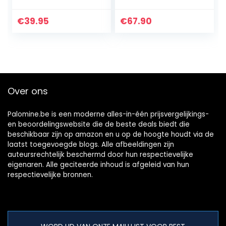
N, 2,4 GHz, WPA2,
modem, 4G-doos,
internationale
2 x SMA voor
€
39.95
€
67.90
versie), rood/wit…
externe antenne, 2
Ethernet…
Over ons
Palomine.be is een moderne alles-in-één prijsvergelijkings-
en beoordelingswebsite die de beste deals biedt die
beschikbaar zijn op amazon en u op de hoogte houdt via de
laatst toegevoegde blogs. Alle afbeeldingen zijn
auteursrechtelijk beschermd door hun respectievelijke
eigenaren. Alle geciteerde inhoud is afgeleid van hun
respectievelijke bronnen.