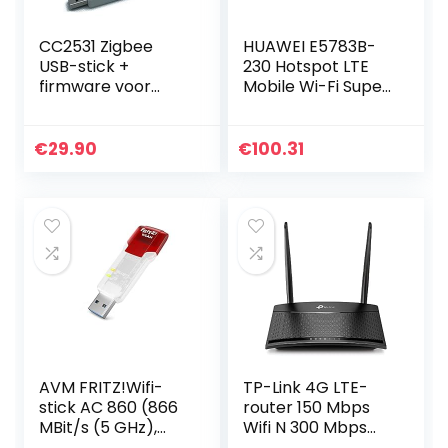
CC2531 Zigbee
HUAWEI E5783B-
USB-stick +
230 Hotspot LTE
firmware voor
Mobile Wi-Fi Super
openHAB ioBroker
Fast 4G, tot 300
FHEM zigbee2mqtt
Mbit/s, zwart
met SMA-
€
29.90
€
100.31
antenne-
behuizing, wit
AVM FRITZ!Wifi-
TP-Link 4G LTE-
stick AC 860 (866
router 150 Mbps
MBit/s (5 GHz),
Wifi N 300 Mbps
300 MBit/s, WLAN
TL-MR100, 4G-