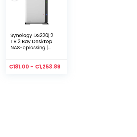
Synology DS220j 2
TB 2 Bay Desktop
NAS-oplossing |
Geïnstalleerd met
2 x 1 TB Western
Digital Red Drives
Prijsklasse:
€
181.00
–
€
1,253.89
€181.00
tot
€1,253.89