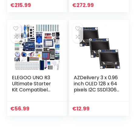
koellichaam & 5V
Raspberry Pi 4
€
215.99
€
272.99
4A voeding &
behuizing met
64GB kaart & 4K
ventilator…
HDMI…
ELEGOO UNO R3
AZDelivery 3 x 0.96
Ultimate Starter
inch OLED 128 x 64
Kit Compatibel
pixels I2C SSD1306
met Arduino IDE
Display
Volledig
compatibel met
Elektronica Project
Arduino en
€
56.99
€
12.99
Bouwdoos met
Raspberry Pi
Duitse Tutorial…
Inclusief E…