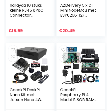
harayaa 10 stuks
AZDelivery 5 x D1
kleine RJ45 8P8C
Mini NodeMcu met
Connector
ESP8266-12F
Breakout Adapter
WLAN-Module
Module
CH340G Lua
Onderdelen
compatibel met
€
15.99
€
20.49
Gereedschap Set
Arduino Inclusief E-
Book!
GeeekPi DeskPi
GeeekPi
Nano Kit met
Raspberry Pi 4
Jetson Nano 4G
Model B 8GB RAM
(B01 versie) &
+ 64GB SD-kaart,
ventilator
Ultimate Kit met