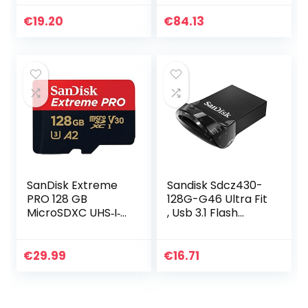
Smartphones &
4K UHD,
Tablets,
Leessnelheden Tot
€
19.20
€
84.13
Waterbestendig,
170 MB/s, Class 10,
Temperatuurbest
UHS-I, U3…
endig…
SanDisk Extreme
Sandisk Sdcz430-
PRO 128 GB
128G-G46 Ultra Fit
MicroSDXC UHS‐I‐
, Usb 3.1 Flash
Kaart + SD-
Drive, 128Gb
Adapter (A2 App
Performance, 2
€
29.99
€
16.71
Jaar RescuePRO
Deluxe Software…