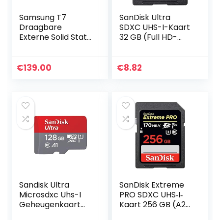
Samsung T7
SanDisk Ultra
Draagbare
SDXC UHS-I-Kaart
Externe Solid State
32 GB (Full HD-
Drive, 1TB, Zwart
Video’s, UHS-I-
Videoprestaties,
Leessnelheden Tot
€
139.00
€
8.82
120 MB/s, Bestand
Tegen…
Sandisk Ultra
SanDisk Extreme
Microsdxc Uhs-I
PRO SDXC UHS‐I‐
Geheugenkaart
Kaart 256 GB (A2
128 Gb (Voor
App Performance,