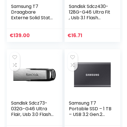
Samsung T7
Sandisk Sdcz430-
Draagbare
128G-G46 Ultra Fit
Externe Solid State
, Usb 3.1 Flash
Drive, 1TB, Zwart
Drive, 128Gb
€
139.00
€
16.71
Sandisk Sdcz73-
Samsung T7
032G-G46 Ultra
Portable SSD – 1 TB
Flair, Usb 3.0 Flash
– USB 3.2 Gen.2
Rit, 32Gb
Externe SSD Titan
Gray (MU-