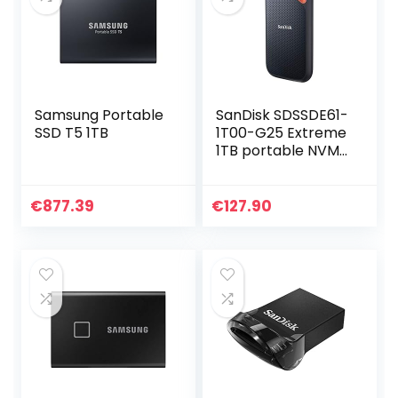
Samsung Portable
SanDisk SDSSDE61-
SSD T5 1TB
1T00-G25 Extreme
1TB portable NVMe
SSD, USB-C, tot
1050MB/s
leessnelheid en
€
877.39
€
127.90
1000MB/s
schrijfsnelheid…