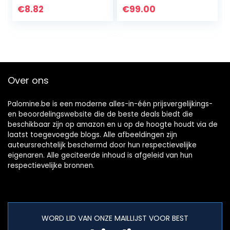
PC1T0T/WW)
€
8.82
€
99.00
Over ons
Palomine.be is een moderne alles-in-één prijsvergelijkings-
en beoordelingswebsite die de beste deals biedt die
beschikbaar zijn op amazon en u op de hoogte houdt via de
laatst toegevoegde blogs. Alle afbeeldingen zijn
auteursrechtelijk beschermd door hun respectievelijke
eigenaren. Alle geciteerde inhoud is afgeleid van hun
respectievelijke bronnen.
WORD LID VAN ONZE MAILLIJST VOOR BEST