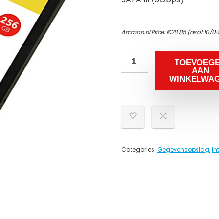
Amazon.nl Price:
€
28.85
(as of 10/0
TOEVOEG
AAN
WINKELWA
Categories:
Gegevensopslag
,
In