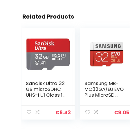
Related Products
Sandisk Ultra 32
Samsung MB-
GB microSDHC
MC32GA/EU EVO
UHS-I U1 Class 10
Plus MicroSD
Geheugen Kaart
Geheugen Kaart
met Adapter,
Inclusief
tot 120 MB/s
Adapter, 32GB,
€
6.43
€
9.05
Rood/Wit