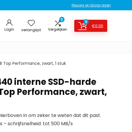
Nieuws en blogs lezen
0
0
€
0.00
Login
Vergelijken
verlanglijst
B Top Performance, zwart, 1 stuk
440 interne SSD-harde
 Top Performance, zwart,
erboven in om zeker te weten dat dit past.
s – schrijfsnelheid: tot 500 MB/s