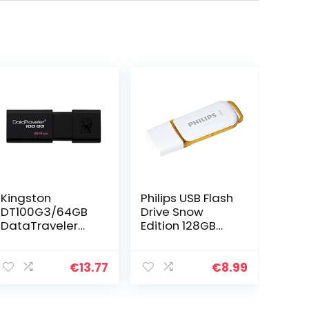
Kingston
Philips USB Flash
DT100G3/64GB
Drive Snow
DataTraveler
Edition 128GB
100 G3, USB 3.0,
USB 2.0, USB-
3.1 Flash Drive,
stick,
64 GB, zwart
Ondersteunt
€
13.77
€
8.99
USB 3.0 en USB
3.1 Poorten, Wit, 1
Stuk