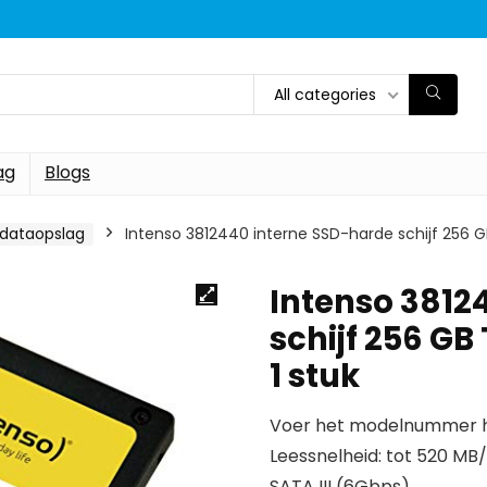
All categories
ag
Blogs
 dataopslag
Intenso 3812440 interne SSD-harde schijf 256 G
Intenso 3812
schijf 256 GB
1 stuk
Voer het modelnummer hi
Leessnelheid: tot 520 MB/
SATA III (6Gbps)