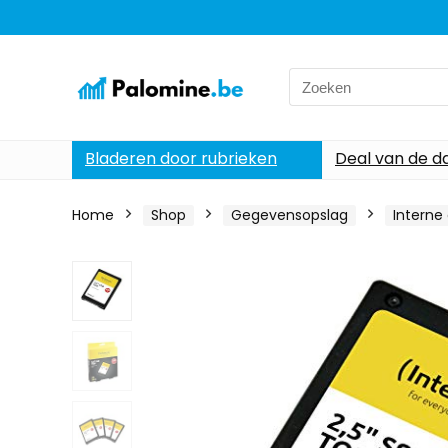
Search
for:
Bladeren door rubrieken
Deal van de d
Home
Shop
Gegevensopslag
Interne