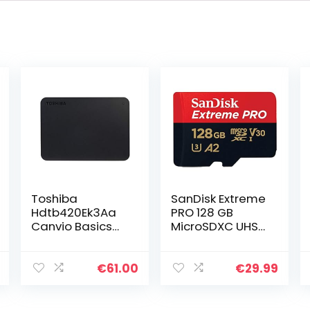
Toshiba
SanDisk Extreme
Hdtb420Ek3Aa
PRO 128 GB
Canvio Basics
MicroSDXC UHS‐
Draagbare
I‐Kaart + SD-
Externe Harde
Adapter (A2 App
Schijf, Current
Performance, 2
€
61.00
€
29.99
Versie, 2Tb,
Jaar RescuePRO
Zwart
Deluxe
Software…