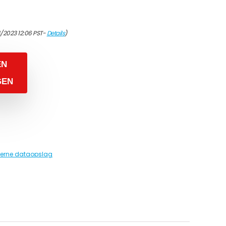
4/2023 12:06 PST-
Details
)
EN
GEN
terne dataopslag