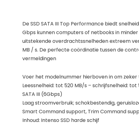
De SSD SATA III Top Performance biedt snelheid e
Gbps kunnen computers of netbooks in minder
uitstekende overdrachtssnelheden extreem verk
MB / s. De perfecte coördinatie tussen de contr
vermeldingen
Voer het modelnummer hierboven in om zeker te
Leessnelheid: tot 520 MB/s – schrijfsnelheid: to
SATA III (6Gbps)
Laag stroomverbruik; schokbestendig, geruisloz
Smart Command support, Trim Command support;
Inhoud: Intenso SSD harde schijf