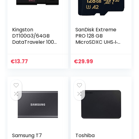
Kingston
SanDisk Extreme
DT100G3/64GB
PRO 128 GB
DataTraveler 100
MicroSDXC UHS‐I‐
G3, USB 3.0, 3.1
Kaart + SD-
Flash Drive, 64 GB,
Adapter (A2 App
zwart
Performance, 2
€
13.77
€
29.99
Jaar RescuePRO
Deluxe Software…
Samsung T7
Toshiba