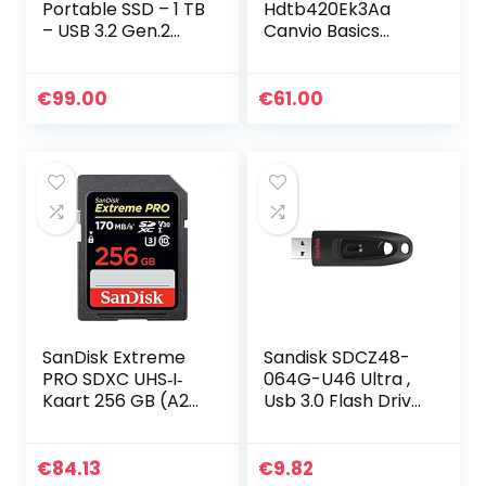
Portable SSD – 1 TB
Hdtb420Ek3Aa
– USB 3.2 Gen.2
Canvio Basics
Externe SSD Titan
Draagbare
Gray (MU-
Externe Harde
PC1T0T/WW)
Schijf, Current
€
99.00
€
61.00
Versie, 2Tb, Zwart
SanDisk Extreme
Sandisk SDCZ48-
PRO SDXC UHS‐I‐
064G-U46 Ultra ,
Kaart 256 GB (A2
Usb 3.0 Flash Drive,
App Performance,
64Gb, 130Mb/S
4K UHD,
Leessnelheden Tot
€
84.13
€
9.82