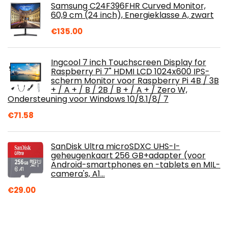
Samsung C24F396FHR Curved Monitor,
60,9 cm (24 inch), Energieklasse A, zwart
€
135.00
Ingcool 7 inch Touchscreen Display for
Raspberry Pi 7" HDMI LCD 1024x600 IPS-
scherm Monitor voor Raspberry Pi 4B / 3B
+ / A + / B / 2B / B + / A + / Zero W,
Ondersteuning voor Windows 10/8.1/8/ 7
€
71.58
SanDisk Ultra microSDXC UHS-I-
geheugenkaart 256 GB+adapter (voor
Android-smartphones en -tablets en MIL-
camera's, A1…
€
29.00