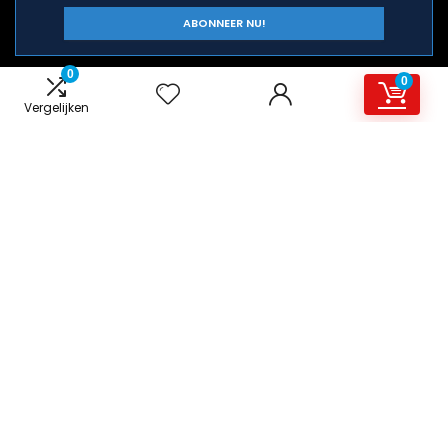
0
0
Vergelijken
Snelle links
Home
Overzicht
Alles winkelen
Blogs
Onze webshops
Adverteren
Verklaringen
Privacybeleid
algemene voorwaarden