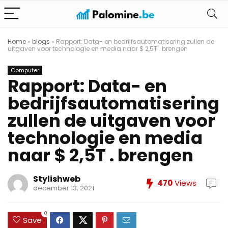
Home
»
blogs
»
Rapport: Data- en bedrijfsautomatisering zullen de
uitgaven voor technologie en media naar $ 2,5T . brengen
Computer
Rapport: Data- en
bedrijfsautomatisering
zullen de uitgaven voor
technologie en media
naar $ 2,5T . brengen
Stylishweb
470
Views
december 13, 2021
0
Save